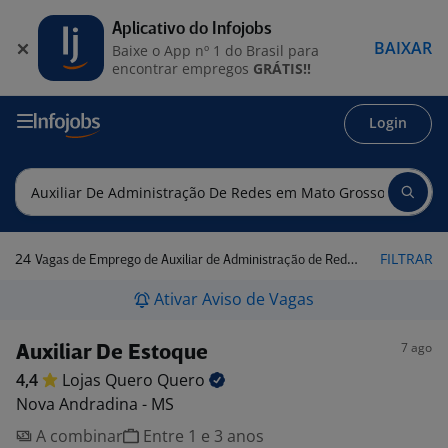
Aplicativo do Infojobs
BAIXAR
Baixe o App nº 1 do Brasil para
encontrar empregos
GRÁTIS!!
Login
24
FILTRAR
Vagas de Emprego de Auxiliar de Administração de Redes em Mato Grosso do Sul
Ativar Aviso de Vagas
7 ago
Auxiliar De Estoque
4,4
Lojas Quero
Quero
Nova Andradina - MS
A combinar
Entre 1 e 3 anos