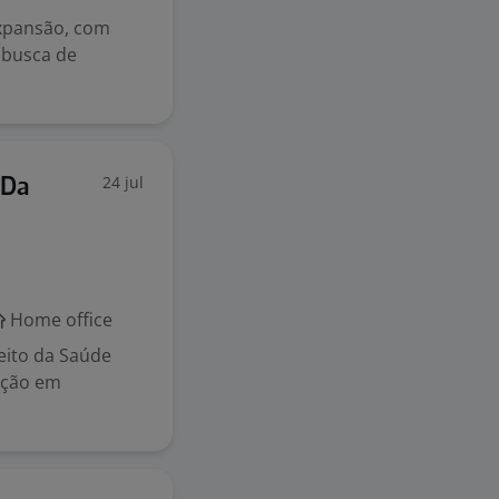
expansão, com
 busca de
24 jul
 Da
Home office
reito da Saúde
uação em