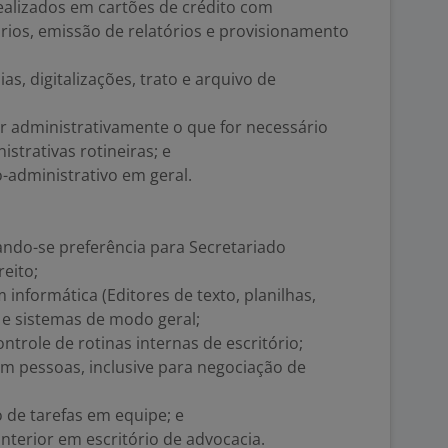
ealizados em cartões de crédito com
rios, emissão de relatórios e provisionamento
as, digitalizações, trato e arquivo de
r administrativamente o que for necessário
istrativas rotineiras; e
o-administrativo em geral.
ando-se preferência para Secretariado
eito;
informática (Editores de texto, planilhas,
) e sistemas de modo geral;
trole de rotinas internas de escritório;
com pessoas, inclusive para negociação de
 de tarefas em equipe; e
nterior em escritório de advocacia.