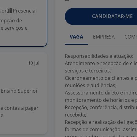
ior
Presencial
CANDIDATAR-ME
cepção de
e serviços e
VAGA
EMPRESA
COMP
Responsabilidades e atuação:
10 jul
Atendimento e recepção de clie
serviços e terceiros;
Ciceroneamento de clientes e 
reuniões e audiências;
Ensino Superior
Assessoramento direto e indire
monitoramento de horários e 
Recepção, conferência, distri
de contas a pagar
recebida;
de
Recepção e realização de ligaçõ
formas de comunicação, assim 
próprios sobre as tratativas re