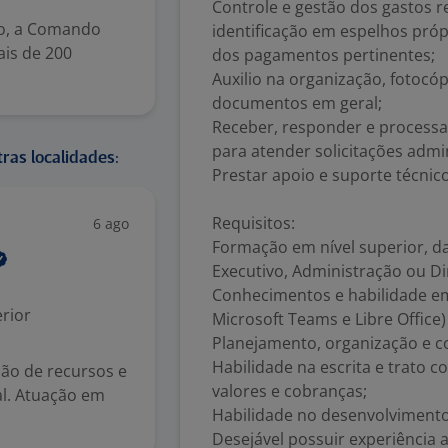
Controle e gestão dos gastos r
ho, a Comando
identificação em espelhos próp
ais de 200
dos pagamentos pertinentes;
Auxilio na organização, fotocópi
documentos em geral;
Receber, responder e processa
para atender solicitações admin
ras localidades:
Prestar apoio e suporte técnic
Requisitos:
6 ago
Formação em nível superior, d
Executivo, Administração ou Dir
Conhecimentos e habilidade em 
rior
Microsoft Teams e Libre Office
Planejamento, organização e con
Habilidade na escrita e trato 
ção de recursos e
valores e cobranças;
al. Atuação em
Habilidade no desenvolvimento
Desejável possuir experiência a