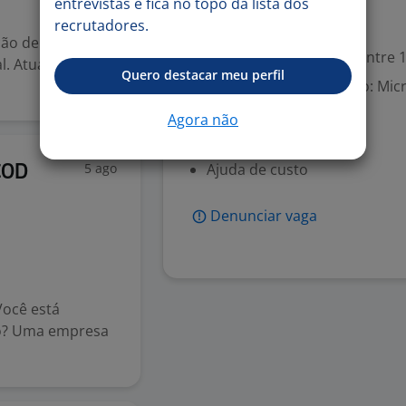
entrevistas e fica no topo da lista dos
recrutadores.
Valorizado
ção de recursos e
Experiência desejada: Entre 1
al. Atuação em
Quero destacar meu perfil
Aplicações de Escritório: Mic
Agora não
Benefícios
5 ago
Ajuda de custo
COD
Denunciar vaga
Você está
ico? Uma empresa