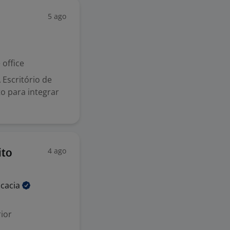
5 ago
office
Escritório de
o para integrar
4 ago
ito
cacia
ior