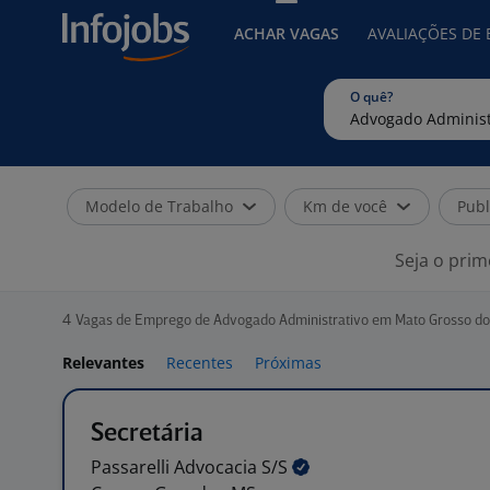
ACHAR VAGAS
AVALIAÇÕES DE
O quê?
Modelo de Trabalho
Km de você
Publ
Seja o prim
4
Vagas de Emprego de Advogado Administrativo em Mato Grosso do
Relevantes
Recentes
Próximas
Secretária
Passarelli Advocacia
S/S