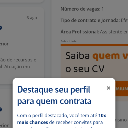
Número de vagas:
1
6 ago
Tipo de contrato e Jornada:
Efe
Área Profissional:
Assistente e
rior
ção de recursos e
al. Atuação em
Destaque seu perfil
6 ago
para quem contrata
Exigências
Com o perfil destacado, você tem até
10x
Escolaridade Mínima: Ensino
mais chances
de receber convites para
rior