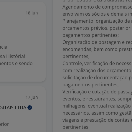
Agendamento de compromissos, 
18 jun
envolvam os sócios e demais in
Planejamento, organização de r
orçamentos prévios, posterior
pagamentos pertinentes;
Organização de postagem e re
cial
encomendas, bem como prestaç
sa História!
pertinentes;
mentos e sendo
Controle, verificação de nece
com realização dos orçamentos
solicitação de documentação 
pagamentos pertinentes;
Verificação e cotação de passag
17 jun
eventos, e restaurantes, semp
milhagens, eventual realizaçã
GITAIS
LTDA
necessários, assim como gestã
viagens e prestação de conta
rior
pertinentes;