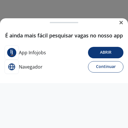
É ainda mais fácil pesquisar vagas no nosso app
App Infojobs
ABRIR
Navegador
Continuar
28 mai
Operador De Supermercado
4,3
SUPERMERCADOS IRMAOS
LOPES