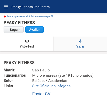
Peaky Fitness Por Dentro
Esta empresa é sua? Solicite acesso ao perfil.
PEAKY FITNESS
Seguir
Avaliar
4
Visão Geral
Vagas
PEAKY FITNESS
Matriz
São Paulo
Funcionários
Micro empresa (até 19 funcionários)
Setor
Estética/ Academias
Links
Site Oficial no Infojobs
Enviar CV
empresa no ramo de atividades físicas