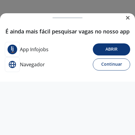
É ainda mais fácil pesquisar vagas no nosso app
App Infojobs
ABRIR
Navegador
Continuar
29 jul
Vendedora De Loja
4,1
BELUGA
São Bernardo do Campo - SP