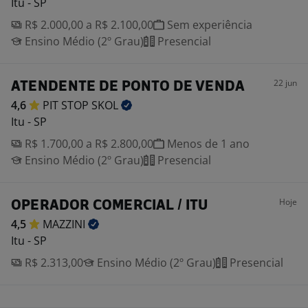
Itu - SP
R$ 2.000,00 a R$ 2.100,00
Sem experiência
Ensino Médio (2º Grau)
Presencial
22 jun
ATENDENTE DE PONTO DE VENDA
4,6
PIT STOP
SKOL
Itu - SP
R$ 1.700,00 a R$ 2.800,00
Menos de 1 ano
Ensino Médio (2º Grau)
Presencial
Hoje
OPERADOR COMERCIAL / ITU
4,5
MAZZINI
Itu - SP
R$ 2.313,00
Ensino Médio (2º Grau)
Presencial