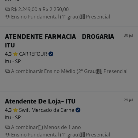
R$ 2.249,00 a R$ 2.250,00
Ensino Fundamental (1º grau)
Presencial
30 jul
ATENDENTE FARMACIA - DROGARIA
ITU
4,3
CARREFOUR
Itu - SP
A combinar
Ensino Médio (2º Grau)
Presencial
29 jul
Atendente De Loja- ITU
4,3
Swift Mercado da
Carne
Itu - SP
A combinar
Menos de 1 ano
Ensino Fundamental (1º grau)
Presencial