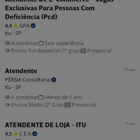
Exclusivas Para Pessoas Com
Deficiência (Pcd)
4,4
GPA
Itu - SP
A combinar
Sem experiência
Ensino Fundamental (1º grau)
Presencial
19 mai
Atendente
PÉRSIA
Consultoria
Itu - SP
A combinar
Menos de 1 ano
Ensino Médio (2º Grau)
Presencial
7 mai
ATENDENTE DE LOJA - ITU
4,5
C E
A