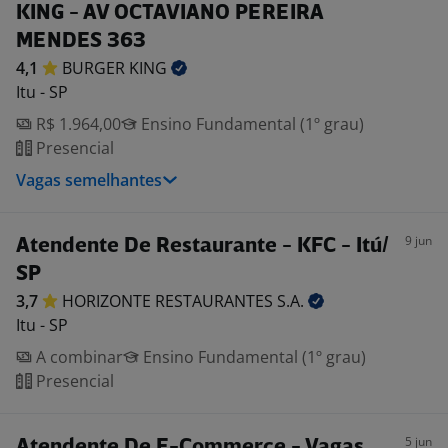
KING - AV OCTAVIANO PEREIRA
MENDES 363
4,1
BURGER
KING
Itu - SP
R$ 1.964,00
Ensino Fundamental (1º grau)
Presencial
Vagas semelhantes
9 jun
Atendente De Restaurante - KFC - Itú/
SP
3,7
HORIZONTE RESTAURANTES
S.A.
Itu - SP
A combinar
Ensino Fundamental (1º grau)
Presencial
5 jun
Atendente De E-Commerce - Vagas