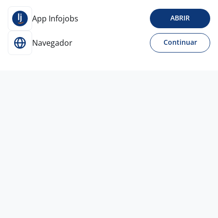
App Infojobs
ABRIR
Navegador
Continuar
1 set
Vendedor - Home Office
Michel H Frantz
LTDA
Todo Brasil
A combinar
Ensino Médio (2º Grau)
Home office
26 ago
Agente Comercial
Michel H Frantz
LTDA