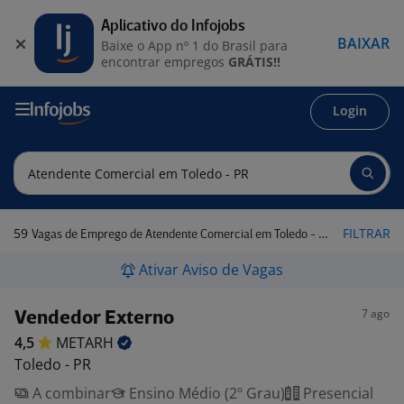
Aplicativo do Infojobs
BAIXAR
Baixe o App nº 1 do Brasil para
encontrar empregos
GRÁTIS!!
Login
59
FILTRAR
Vagas de Emprego de Atendente Comercial em Toledo - PR
Ativar Aviso de Vagas
7 ago
Vendedor Externo
4,5
METARH
Toledo - PR
A combinar
Ensino Médio (2º Grau)
Presencial