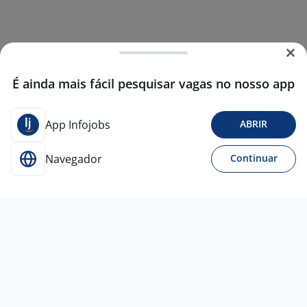
É ainda mais fácil pesquisar vagas no nosso app
App Infojobs
ABRIR
Navegador
Continuar
12 jun
Operador De Teleatendimento
4,3
CSU
DIGITAL