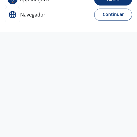
Navegador
Continuar
7 ago
Operador De Loja - SHOPPING
BOURBON
4,5
C&A
Brasil
São Paulo - SP
A combinar
Ensino Médio (2º Grau)
Presencial
Vagas semelhantes
7 ago
Operador De Loja - Vila Nova