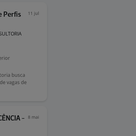
11 jul
 Perfis
SULTORIA
rior
toria busca
de vagas de
8 mai
CÊNCIA -