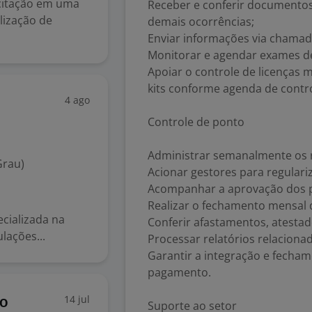
icitação em uma
Receber e conferir documentos
lização de
demais ocorrências;
Enviar informações via chamad
Monitorar e agendar exames de
Apoiar o controle de licenças 
kits conforme agenda de contro
4 ago
Controle de ponto
Administrar semanalmente os r
Grau)
Acionar gestores para regular
Acompanhar a aprovação dos p
Realizar o fechamento mensal 
cializada na
Conferir afastamentos, atestad
lações...
Processar relatórios relacion
Garantir a integração e fecha
pagamento.
14 jul
do
Suporte ao setor