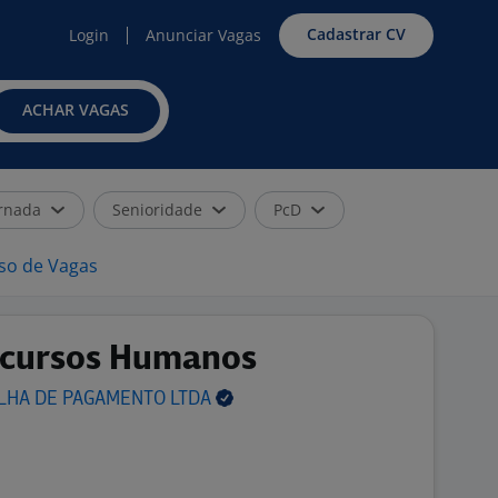
Cadastrar CV
Login
Anunciar Vagas
ACHAR VAGAS
rnada
Senioridade
PcD
iso de Vagas
ecursos Humanos
OLHA DE PAGAMENTO
LTDA