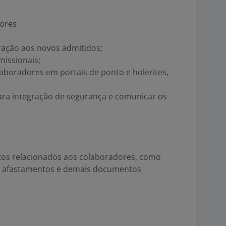
dores
ração aos novos admitidos;
missionais;
aboradores em portais de ponto e holerites,
ara integração de segurança e comunicar os
tos relacionados aos colaboradores, como
s, afastamentos e demais documentos