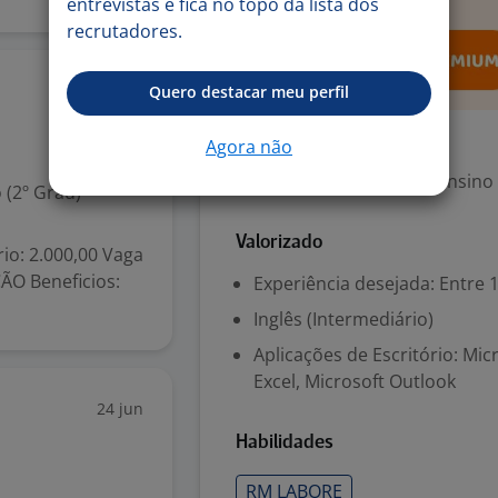
entrevistas e fica no topo da lista dos
recrutadores.
11 mai
Quero destacar meu perfil
Exigências
Agora não
Escolaridade Mínima: Ensino
 (2º Grau)
Valorizado
rio: 2.000,00 Vaga
O Beneficios:
Experiência desejada: Entre 1
Inglês (Intermediário)
Aplicações de Escritório: Mi
Excel, Microsoft Outlook
24 jun
Habilidades
RM LABORE