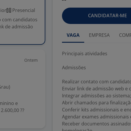
ior
Presencial
CANDIDATAR-ME
to com candidatos
ink de admissão
VAGA
EMPRESA
COMP
Principais atividades
Ontem
Admissões
Realizar contato com candidat
Grau)
Enviar link de admissão web e 
Integrar admissões ao sistema;
Abrir chamados para finalizaç
eminino e
Conferir kits admissionais e en
 2.600,00 ??
Agendar exames admissionais e
Receber documentos assinados 
homologação.