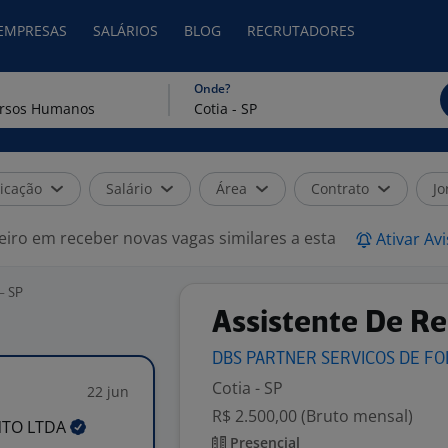
 EMPRESAS
SALÁRIOS
BLOG
RECRUTADORES
Onde?
icação
Salário
Área
Contrato
Jo
eiro em receber novas vagas similares a esta
Ativar Av
- SP
Assistente De R
DBS PARTNER SERVICOS DE F
Cotia - SP
22 jun
R$ 2.500,00 (Bruto mensal)
NTO
LTDA
Presencial