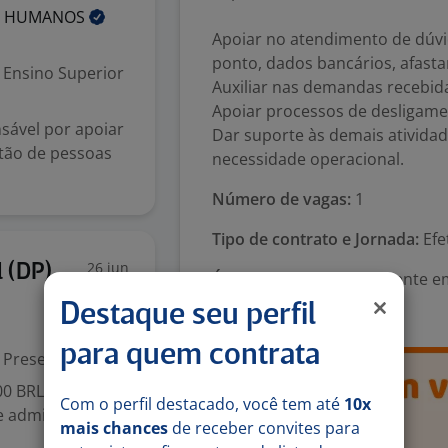
S
HUMANOS
Apoiar no atendimento de dúv
ponto, dados bancários, afasta
Ensino Superior
Auxiliar nas demandas recebida
Apoiar processos de desligam
sável por apoiar
Dar suporte às demais ativida
stão de pessoas
necessidade operacional.
Número de vagas:
1
Tipo de contrato e Jornada:
Efe
26 jun
 (DP)
Área Profissional:
Assistente 
(Generalista)
Destaque seu perfil
para quem contrata
Presencial
00 BRL
Com o perfil destacado, você tem até
10x
de admissão,
mais chances
de receber convites para