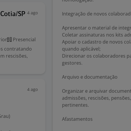
4 ago
Integração de novos colabora
 Cotia/SP
Apresentar o material de integ
Coletar assinaturas nos kits ad
ior
Presencial
Apoiar o cadastro de novos col
os contratando
quando aplicável;
m rescisões,
Direcionar os colaboradores p
gestores.
Arquivo e documentação
4 ago
Organizar e arquivar documen
admissões, rescisões, pensõe
pertinentes.
Grau)
Afastamentos