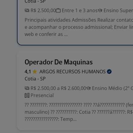
Cotia - SP
R$ 2.500,00
Entre 1 e 3 anos
Ensino Super
Principais atividades Admissões Realizar conta
e acompanhar o processo admissional; Enviar l
web e conferir as ...
Operador De Maquinas
4,1
ARGOS RECURSOS
HUMANOS
Cotia - SP
R$ 2.500,00 a R$ 2.600,00
Ensino Médio (2º 
Presencial
?? ????????: ???????????????? ???? ??á???????????? (f
masculino) ?? ??????????: Cotia ?? ??????á??????: R$
????????????????: Temp...