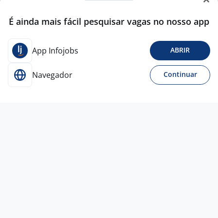
É ainda mais fácil pesquisar vagas no nosso app
App Infojobs
ABRIR
Navegador
Continuar
16 jun
Assistente De Operações
MENDES TALENT TERCEIRIZACAO E RECURSOS
3,1
HUMANOS
EIRELI
Osasco - SP
R$ 2.100,00 a R$ 2.110,00
Ensino Médio (2º Grau)