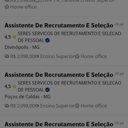
R$ 2.098,00
Entre 1 e 3 anos
Ensino Superior
Home office
20 jul
Assistente De Recrutamento E Seleção
SERES SERVICOS DE RECRUTAMENTO E SELECAO
4,5
DE
PESSOAL
Divinópolis - MG
R$ 2.098,00
Ensino Superior
Home office
20 jul
Assistente De Recrutamento E Seleção
SERES SERVICOS DE RECRUTAMENTO E SELECAO
4,5
DE
PESSOAL
Poços de Caldas - MG
R$ 2.098,00
Ensino Superior
Home office
20 jul
Assistente De Recrutamento E Seleção