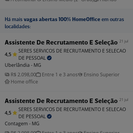
Há mais
vagas abertas 100% HomeOffice
em outras
localidades:
21 jul
Assistente De Recrutamento E Seleção
SERES SERVICOS DE RECRUTAMENTO E SELECAO
4,5
DE
PESSOAL
Uberlândia - MG
R$ 2.098,00
Entre 1 e 3 anos
Ensino Superior
Home office
21 jul
Assistente De Recrutamento E Seleção
SERES SERVICOS DE RECRUTAMENTO E SELECAO
4,5
DE
PESSOAL
Contagem - MG