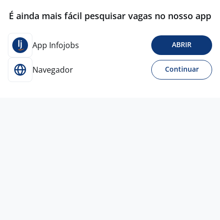
É ainda mais fácil pesquisar vagas no nosso app
App Infojobs
ABRIR
Navegador
Continuar
Para Candidatos
Acesse o site de empregos líder e se candidate a
vagas adequadas ao seu perfil de forma fácil e
rápida.