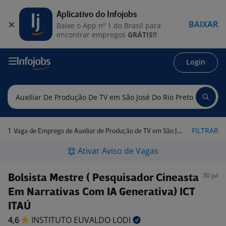
Aplicativo do Infojobs
BAIXAR
Baixe o App nº 1 do Brasil para
encontrar empregos
GRÁTIS!!
Login
1
FILTRAR
Vaga de Emprego de Auxiliar de Produção de TV em São José do Rio Preto - SP
Ativar Aviso de Vagas
30 jul
Bolsista Mestre ( Pesquisador Cineasta
Em Narrativas Com IA Generativa) ICT
ITAÚ
4,6
INSTITUTO EUVALDO
LODI