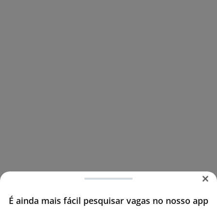
É ainda mais fácil pesquisar vagas no nosso app