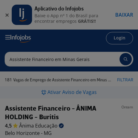
Aplicativo do Infojobs
BAIXAR
Baixe o App nº 1 do Brasil para
encontrar empregos
GRÁTIS!!
Login
181
FILTRAR
Vagas de Emprego de Assistente Financeiro em Minas Gerais
Ativar Aviso de Vagas
Ontem
Assistente Financeiro - ÂNIMA
HOLDING - Buritis
4,5
Ânima
Educação
Belo Horizonte - MG