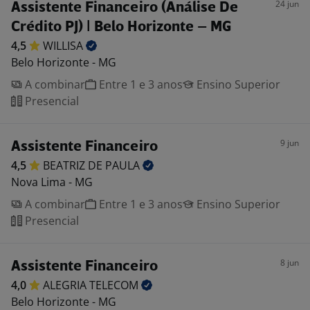
24 jun
Assistente Financeiro (Análise De
Crédito PJ) | Belo Horizonte – MG
4,5
WILLISA
Belo Horizonte - MG
A combinar
Entre 1 e 3 anos
Ensino Superior
Presencial
9 jun
Assistente Financeiro
4,5
BEATRIZ DE
PAULA
Nova Lima - MG
A combinar
Entre 1 e 3 anos
Ensino Superior
Presencial
8 jun
Assistente Financeiro
4,0
ALEGRIA
TELECOM
Belo Horizonte - MG