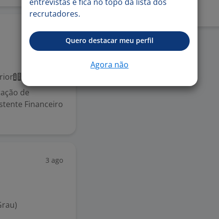
entrevistas e fica no topo da lista dos
recrutadores.
4 ago
Quero destacar meu perfil
Agora não
rior
Presencial
ração de
tente Financeiro
3 ago
Grau)