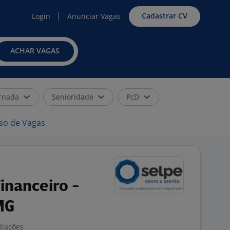
Cadastrar CV
Login
Anunciar Vagas
ACHAR VAGAS
rnada
Senioridade
PcD
iso de Vagas
inanceiro -
MG
liações