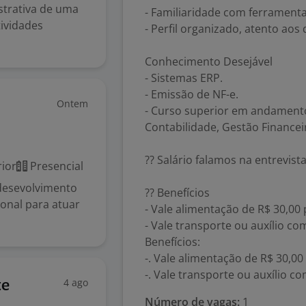
istrativa de uma
- Familiaridade com ferramentas 
ividades
- Perfil organizado, atento ao
Conhecimento Desejável
- Sistemas ERP.
- Emissão de NF-e.
Ontem
- Curso superior em andament
Contabilidade, Gestão Financei
?? Salário falamos na entrevista 
ior
Presencial
desevolvimento
?? Benefícios
onal para atuar
- Vale alimentação de R$ 30,00 
- Vale transporte ou auxílio co
Benefícios:
-. Vale alimentação de R$ 30,00
-. Vale transporte ou auxílio co
4 ago
te
Número de vagas:
1