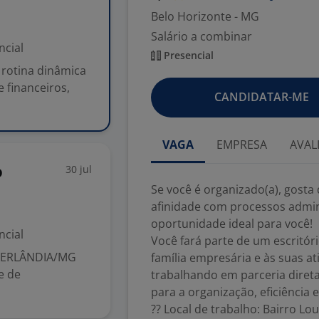
Belo Horizonte - MG
Salário a combinar
ncial
Presencial
 rotina dinâmica
 financeiros,
CANDIDATAR-ME
VAGA
EMPRESA
AVAL
30 jul
o
Se você é organizado(a), gosta
afinidade com processos admini
oportunidade ideal para você!
ncial
Você fará parte de um escritór
UBERLÂNDIA/MG
família empresária e às suas a
e de
trabalhando em parceria diret
para a organização, eficiência
?? Local de trabalho: Bairro L