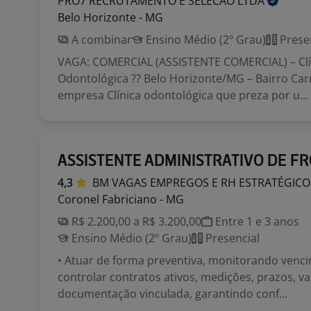
PRO7 RECRUTAMENTO E SELECAO
LTDA
Belo Horizonte - MG
A combinar
Ensino Médio (2º Grau)
Prese
VAGA: COMERCIAL (ASSISTENTE COMERCIAL) – Clí
Odontológica ?? Belo Horizonte/MG – Bairro Ca
empresa Clínica odontológica que preza por u...
ASSISTENTE ADMINISTRATIVO DE F
4,3
BM VAGAS EMPREGOS E RH
ESTRATÉGICO
Coronel Fabriciano - MG
R$ 2.200,00 a R$ 3.200,00
Entre 1 e 3 anos
Ensino Médio (2º Grau)
Presencial
• Atuar de forma preventiva, monitorando venc
controlar contratos ativos, medições, prazos, va
documentação vinculada, garantindo conf...