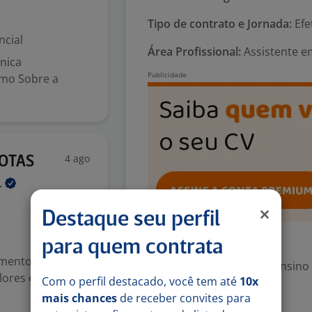
Tipo de contrato e Jornada:
Efe
ncial
Área Profissional:
Assistente e
nica
rmo Sobre a
4 ago
ROTAS
.
Destaque seu perfil
Exigências
para quem contrata
imentos e
Escolaridade Mínima: Ensino
lores e
Com o perfil destacado, você tem até
10x
mais chances
de receber convites para
Denunciar vaga