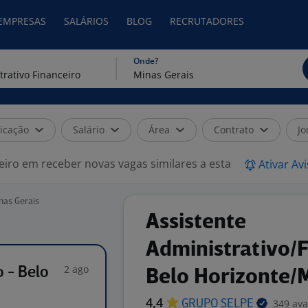
 EMPRESAS
SALÁRIOS
BLOG
RECRUTADORES
Onde?
icação
Salário
Área
Contrato
Jo
eiro em receber novas vagas similares a esta
Ativar Av
nas Gerais
Assistente
Administrativo/F
2 ago
o - Belo
Belo Horizonte/
4,4
349 ava
GRUPO
SELPE