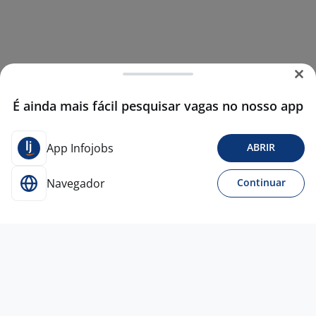
É ainda mais fácil pesquisar vagas no nosso app
App Infojobs
ABRIR
Navegador
Continuar
23 jul
Assistente De Marketing
Empresa
confidencial
Osasco - SP