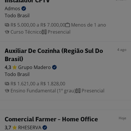
Instalador CFTV
Admos
Todo Brasil
R$ 5.000,00 a R$ 7.000,00
Menos de 1 ano
Curso Técnico
Presencial
4 ago
Auxiliar De Cozinha (Região Sul Do
Brasil)
4,3
Grupo
Madero
Todo Brasil
R$ 1.621,00 a R$ 1.828,00
Ensino Fundamental (1º grau)
Presencial
Hoje
Comercial Farmer - Home Office
3,7
RHESERVA