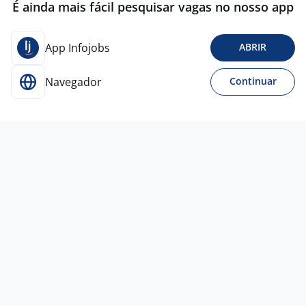
É ainda mais fácil pesquisar vagas no nosso app
App Infojobs
ABRIR
Navegador
Continuar
Ontem
Vendedor De Loja
4,2
CASSOL
CENTERLAR
Jaraguá do Sul - SC
A combinar
Ensino Médio (2º Grau)
Presencial
Ontem
Técnico De Segurança Do Trabalho
4,5
Conlog