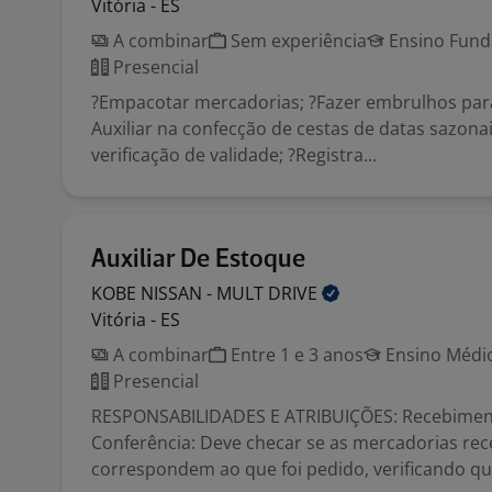
Vitória - ES
A combinar
Sem experiência
Ensino Funda
Presencial
?Empacotar mercadorias; ?Fazer embrulhos para
Auxiliar na confecção de cestas de datas sazonai
verificação de validade; ?Registra...
Auxiliar De Estoque
KOBE NISSAN - MULT
DRIVE
Vitória - ES
A combinar
Entre 1 e 3 anos
Ensino Médio
Presencial
RESPONSABILIDADES E ATRIBUIÇÕES: Recebimen
Conferência: Deve checar se as mercadorias rec
correspondem ao que foi pedido, verificando qua