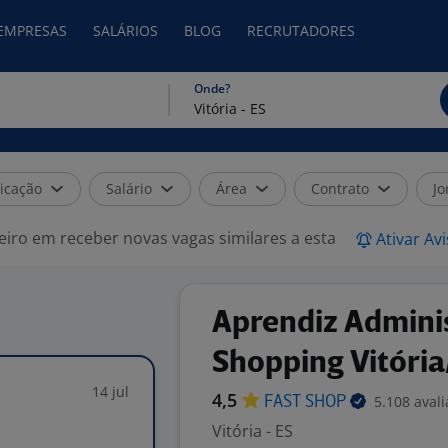
 EMPRESAS
SALÁRIOS
BLOG
RECRUTADORES
Onde?
icação
Salário
Área
Contrato
Jo
eiro em receber novas vagas similares a esta
Ativar Av
Aprendiz Adminis
Shopping Vitória
14 jul
4,5
5.108 aval
FAST
SHOP
Vitória - ES