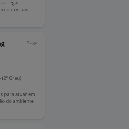
scarregar
 produtos nas
7 ago
ng
 (2º Grau)
is para atuar em
ação do ambiente