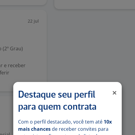
22 jul
 (2º Grau)
r e receber
ferir
Destaque seu perfil
para quem contrata
2 jul
Com o perfil destacado, você tem até
10x
mais chances
de receber convites para
ncial