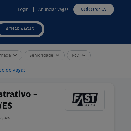
Cadastrar CV
Login
Anunciar Vagas
ACHAR VAGAS
rnada
Senioridade
PcD
iso de Vagas
trativo -
/ES
iações