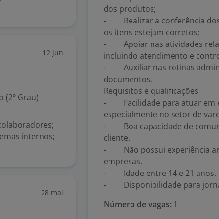
dos produtos;
- Realizar a conferência dos 
os itens estejam corretos;
- Apoiar nas atividades relaci
12 jun
incluindo atendimento e contro
- Auxiliar nas rotinas adminis
documentos.
Requisitos e qualificações
 (2º Grau)
- Facilidade para atuar em e
especialmente no setor de vare
 colaboradores;
- Boa capacidade de comunic
stemas internos;
cliente.
- Não possui experiência an
empresas.
- Idade entre 14 e 21 anos.
- Disponibilidade para jornad
28 mai
Número de vagas:
1