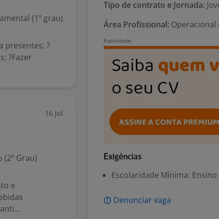
Tipo de contrato e Jornada:
Jov
mental (1º grau)
Área Profissional:
Operacional 
 presentes; ?
s; ?Fazer
16 jul
 (2º Grau)
Exigências
Escolaridade Mínima: Ensino
to e
ebidas
Denunciar vaga
nti...