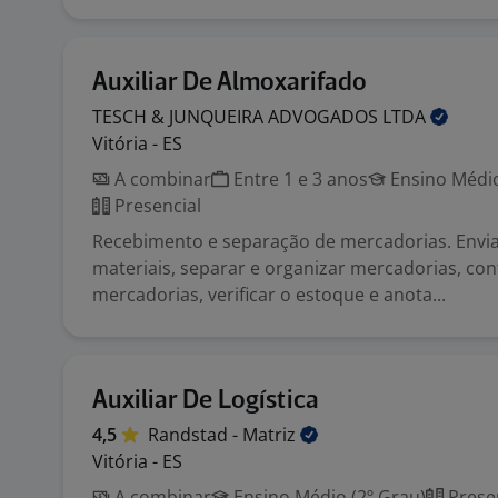
Auxiliar De Almoxarifado
TESCH & JUNQUEIRA ADVOGADOS
LTDA
Vitória - ES
A combinar
Entre 1 e 3 anos
Ensino Médio
Presencial
Recebimento e separação de mercadorias. Envia
materiais, separar e organizar mercadorias, con
mercadorias, verificar o estoque e anota...
Auxiliar De Logística
4,5
Randstad -
Matriz
Vitória - ES
A combinar
Ensino Médio (2º Grau)
Prese