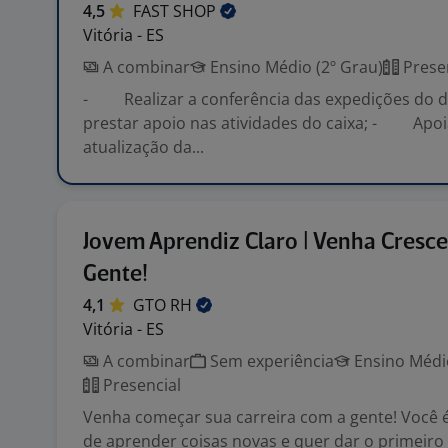
4,5
FAST
SHOP
Vitória - ES
A combinar
Ensino Médio (2º Grau)
Prese
- Realizar a conferência das expedições do di
prestar apoio nas atividades do caixa; - Apoi
atualização da...
Jovem Aprendiz Claro | Venha Cresc
Gente!
4,1
GTO
RH
Vitória - ES
A combinar
Sem experiência
Ensino Médio
Presencial
Venha começar sua carreira com a gente! Você é
de aprender coisas novas e quer dar o primeir