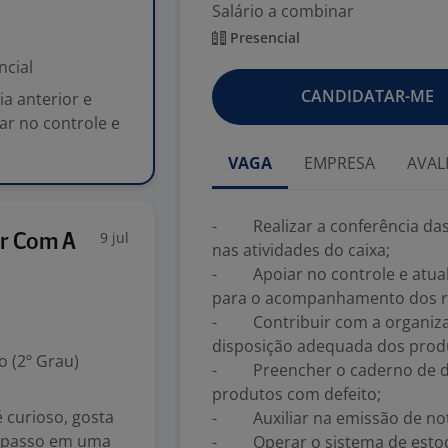
Salário a combinar
Presencial
ncial
CANDIDATAR-ME
a anterior e
ar no controle e
VAGA
EMPRESA
AVAL
- Realizar a conferência das 
9 jul
er Com A
nas atividades do caixa;
- Apoiar no controle e atuali
para o acompanhamento dos r
- Contribuir com a organiza
disposição adequada dos prod
 (2º Grau)
- Preencher o caderno de de
produtos com defeito;
 curioso, gosta
- Auxiliar na emissão de nota
o passo em uma
- Operar o sistema de estoqu