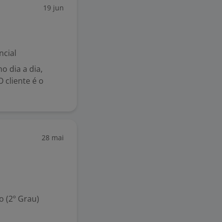
19 jun
ncial
o dia a dia,
O cliente é o
28 mai
 (2º Grau)