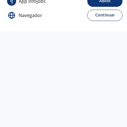
App Infojobs
ABRIR
Navegador
Continuar
16 jun
Aprendiz Da Área De Vendas
Pixel
Hub
Campinas - SP
R$ 2.500,00 a R$ 3.100,00
Ensino Médio (2º Grau)
Presencial
10 jun
Trainee De Vendas - São José Do Rio
Preto
4,0
AÇOVISA
São José do Rio Preto - SP