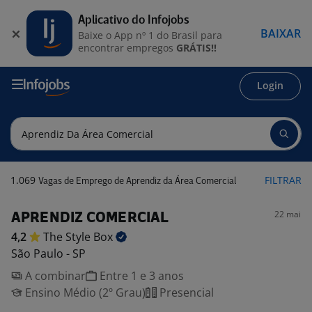
Aplicativo do Infojobs
BAIXAR
Baixe o App nº 1 do Brasil para
encontrar empregos
GRÁTIS!!
Login
1.069
FILTRAR
Vagas de Emprego de Aprendiz da Área Comercial
22 mai
APRENDIZ COMERCIAL
4,2
The Style
Box
São Paulo - SP
A combinar
Entre 1 e 3 anos
Ensino Médio (2º Grau)
Presencial