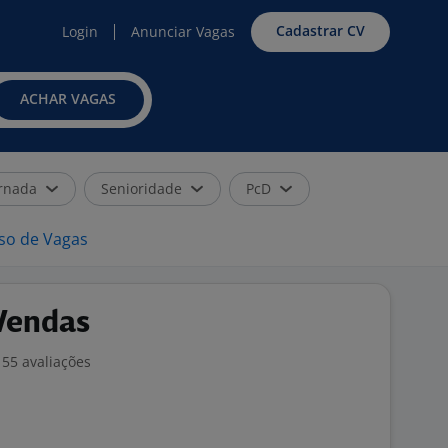
Cadastrar CV
Login
Anunciar Vagas
ACHAR VAGAS
rnada
Senioridade
PcD
iso de Vagas
 Vendas
55 avaliações