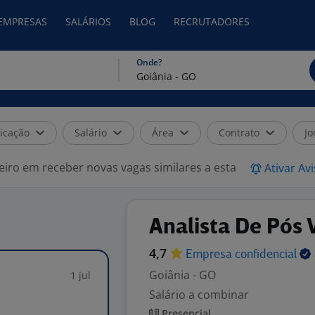
 EMPRESAS
SALÁRIOS
BLOG
RECRUTADORES
Onde?
icação
Salário
Área
Contrato
Jo
eiro em receber novas vagas similares a esta
Ativar Av
Analista De Pós
4,7
Empresa
confidencial
Goiânia - GO
1 jul
Salário a combinar
Presencial