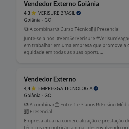
Vendedor Externo Goiânia
4,3
VERISURE
BRASIL
Goiânia - GO
A combinar
Curso Técnico
Presencial
Junte-se a nós! #VemSerVerisure #VerisureVaga
em trabalhar em uma empresa que promove a d
equidade em todas as suas oportu...
Vendedor Externo
4,4
EMPREGGA
TECNOLOGIA
Goiânia - GO
A combinar
Entre 1 e 3 anos
Ensino Médio
Presencial
Empresa atua na comercialização e prestação de
técnicos em nutrição animal, desenvolvendo pro