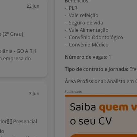
Benefícios:
22 jun
-. PLR
-. Vale refeição
-. Seguro de vida
-. Vale Alimentação
 (2º Grau)
-. Convênio Odontológico
-. Convênio Médico
iânia - GO A RH
Número de vagas:
1
ra empresa do
Tipo de contrato e Jornada:
Efe
Área Profissional:
Analista em 
3 jun
ior
Presencial
do