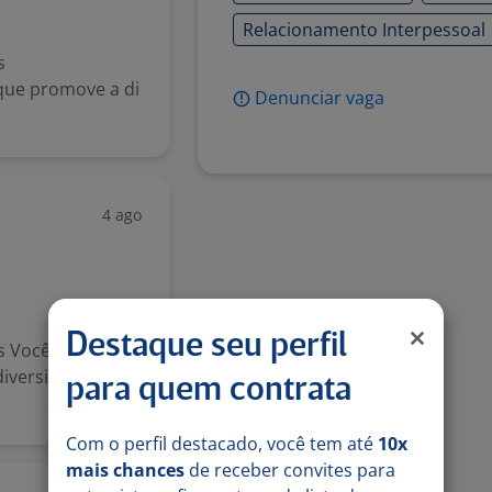
Relacionamento Interpessoal
s
que promove a di
Denunciar vaga
.
4 ago
Destaque seu perfil
s Você já pensou
iversidade e
para quem contrata
Com o perfil destacado, você tem até
10x
mais chances
de receber convites para