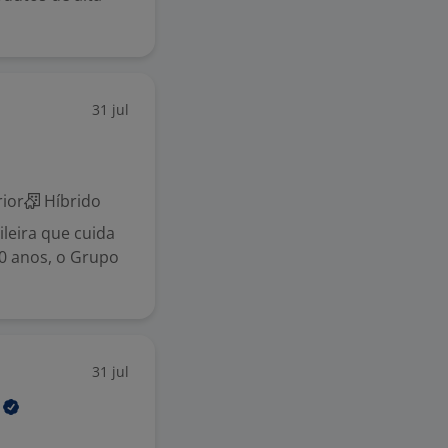
31 jul
ior
Híbrido
ileira que cuida
0 anos, o Grupo
31 jul
A