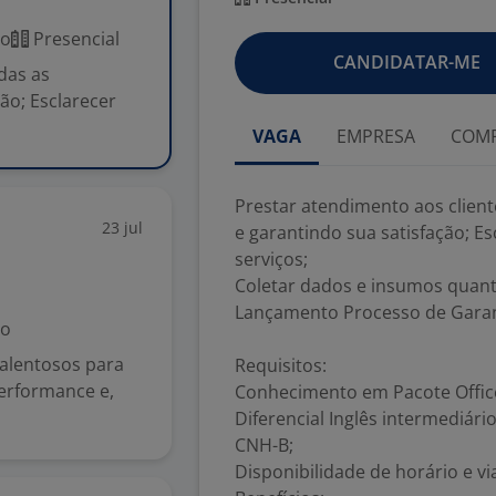
co
Presencial
CANDIDATAR-ME
das as
ão; Esclarecer
VAGA
EMPRESA
COMP
Prestar atendimento aos client
23 jul
e garantindo sua satisfação; E
serviços;
Coletar dados e insumos quanto
Lançamento Processo de Garant
do
talentosos para
Requisitos:
erformance e,
Conhecimento em Pacote Office
Diferencial Inglês intermediário
CNH-B;
Disponibilidade de horário e vi