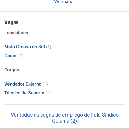
Ver mais
O Fala Síndico é líder em comunicação digital para
condomínios na região de Goiânia. Levamos informação,
entretenimento e publicidade por meio de telas digitais
Vagas
instaladas em elevadores, transformando a forma como
Localidades
moradores e empresas se conectam. Com um modelo de
negócio inovador e em constante crescimento, buscamos
Mato Grosso do Sul
(1)
profissionais que desejam fazer parte de um time
dinâmico, com oportunidades reais de desenvolvimento e
Goiás
(1)
excelentes ganhos por performance.
Cargos
Vendedor Externo
(1)
Técnico de Suporte
(1)
Ver todas as vagas de emprego de Fala Síndico
Goiânia (2)