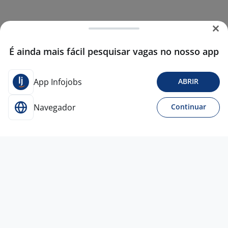
É ainda mais fácil pesquisar vagas no nosso app
App Infojobs
ABRIR
Navegador
Continuar
7 jul
Vendedor(A) – Especialista Em Vendas
De Cursos Técnicos
4,4
EMPREGGA
TECNOLOGIA