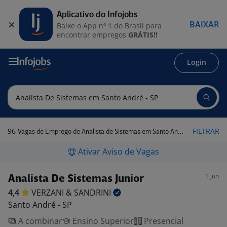
Aplicativo do Infojobs
BAIXAR
Baixe o App nº 1 do Brasil para
encontrar empregos
GRÁTIS!!
Login
96
FILTRAR
Vagas de Emprego de Analista de Sistemas em Santo André - SP
Ativar Aviso de Vagas
1 jun
Analista De Sistemas Junior
4,4
VERZANI &
SANDRINI
Santo André - SP
A combinar
Ensino Superior
Presencial