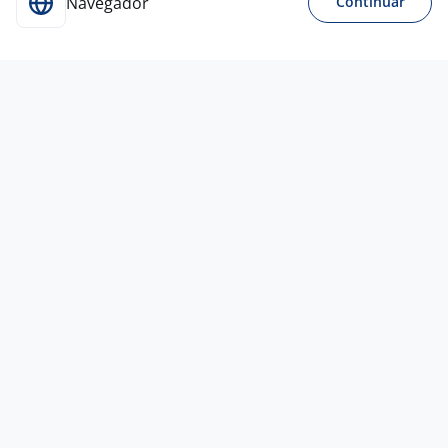
Navegador
Continuar
Para Candidatos
Acesse o site de empregos líder e se candidate a
vagas adequadas ao seu perfil de forma fácil e
rápida.