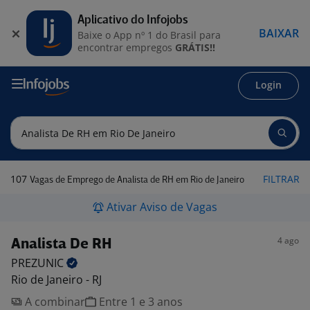
Aplicativo do Infojobs
BAIXAR
Baixe o App nº 1 do Brasil para
encontrar empregos
GRÁTIS!!
Login
107
FILTRAR
Vagas de Emprego de Analista de RH em Rio de Janeiro
Ativar Aviso de Vagas
4 ago
Analista De RH
PREZUNIC
Rio de Janeiro - RJ
A combinar
Entre 1 e 3 anos