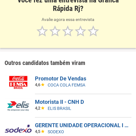
Você fez uma entrevista na Gráfica
Rápida Rj?
Avalie agora essa entrevista
Outros candidatos também viram
Promotor De Vendas
4,6
COCA COLA FEMSA
Motorista II - CNH D
4,2
ELIS BRASIL
GERENTE UNIDADE OPERACIONAL I - UAN
4,5
SODEXO