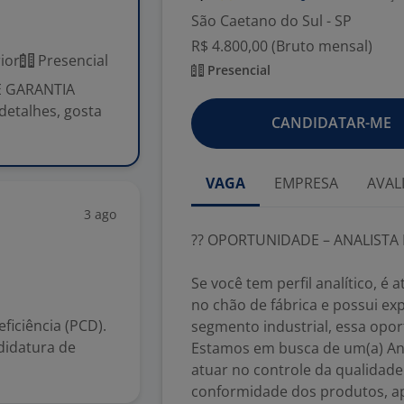
São Caetano do Sul - SP
R$ 4.800,00 (Bruto mensal)
ior
Presencial
Presencial
 GARANTIA
 detalhes, gosta
CANDIDATAR-ME
VAGA
EMPRESA
AVAL
3 ago
?? OPORTUNIDADE – ANALISTA
Se você tem perfil analítico, é
no chão de fábrica e possui e
iciência (PCD).
segmento industrial, essa opor
didatura de
Estamos em busca de um(a) Ana
atuar no controle da qualidade
conformidade dos produtos, ap