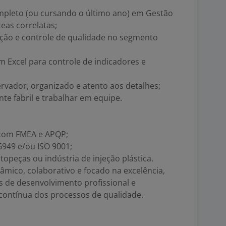
mpleto (ou cursando o último ano) em Gestão
eas correlatas;
eção e controle de qualidade no segmento
 Excel para controle de indicadores e
ervador, organizado e atento aos detalhes;
te fabril e trabalhar em equipe.
 com FMEA e APQP;
6949 e/ou ISO 9001;
opeças ou indústria de injeção plástica.
mico, colaborativo e focado na excelência,
 de desenvolvimento profissional e
 contínua dos processos de qualidade.