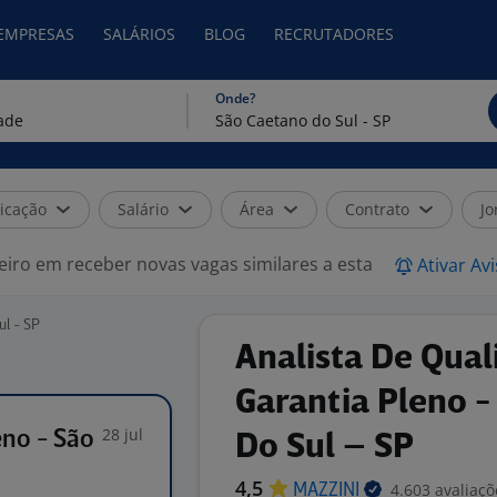
 EMPRESAS
SALÁRIOS
BLOG
RECRUTADORES
Onde?
icação
Salário
Área
Contrato
Jo
eiro em receber novas vagas similares a esta
Ativar Av
ul - SP
Analista De Qual
Garantia Pleno 
28 jul
eno - São
Do Sul – SP
4,5
4.603 avaliaçõ
MAZZINI