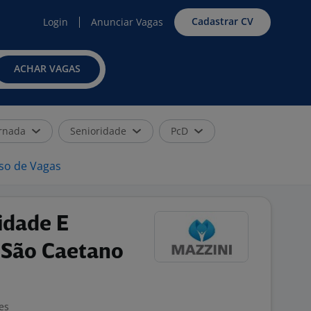
Cadastrar CV
Login
Anunciar Vagas
ACHAR VAGAS
rnada
Senioridade
PcD
iso de Vagas
idade E
- São Caetano
es