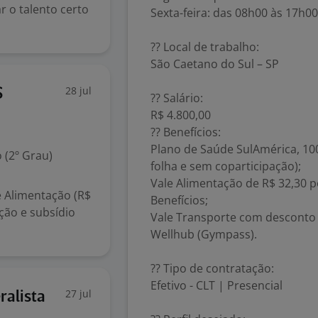
r o talento certo
Sexta-feira: das 08h00 às 17h00
?? Local de trabalho:
São Caetano do Sul – SP
28 jul
S
?? Salário:
R$ 4.800,00
?? Benefícios:
Plano de Saúde SulAmérica, 1
 (2º Grau)
folha e sem coparticipação);
Vale Alimentação de R$ 32,30 p
e Alimentação (R$
Benefícios;
ção e subsídio
Vale Transporte com desconto 
Wellhub (Gympass).
?? Tipo de contratação:
Efetivo - CLT | Presencial
27 jul
alista