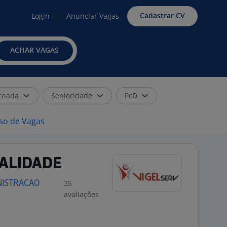
Cadastrar CV
Login
Anunciar Vagas
ACHAR VAGAS
rnada
Senioridade
PcD
iso de Vagas
UALIDADE
35
NISTRACAO
avaliações