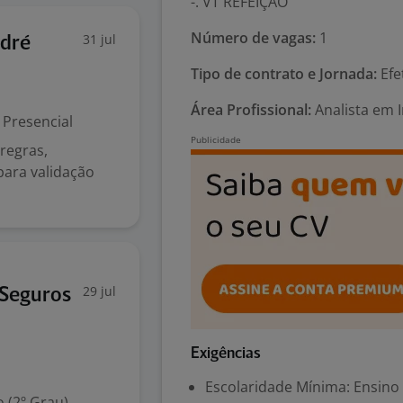
-. VT REFEIÇÃO
Número de vagas:
1
31 jul
ndré
Tipo de contrato e Jornada:
Efe
Área Profissional:
Analista em I
Presencial
 regras,
ara validação
29 jul
 Seguros
Exigências
Escolaridade Mínima: Ensino
 (2º Grau)