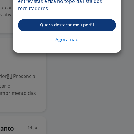
entrevistas e fica no topo da lista dos
apoiar o
recrutadores.
 atividades
Quero destacar meu perfil
Agora não
21 jul
ior
Presencial
zar o
 cumprimento das
14 jul
Santo