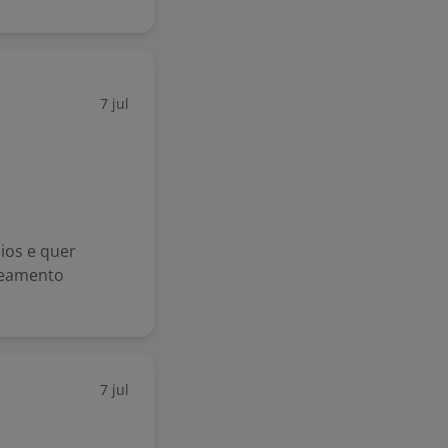
7 jul
ios e quer
reamento
7 jul