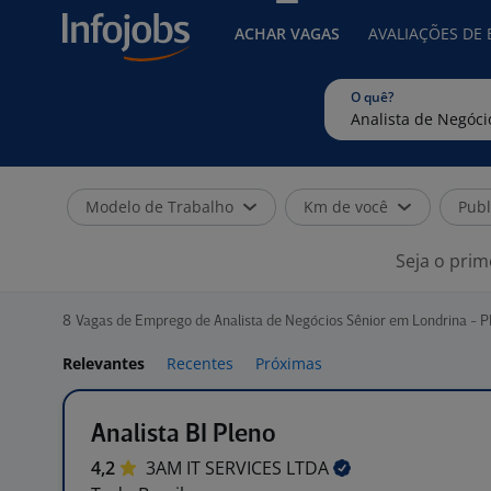
ACHAR VAGAS
AVALIAÇÕES DE
O quê?
Modelo de Trabalho
Km de você
Publ
Seja o prim
8
Vagas de Emprego de Analista de Negócios Sênior em Londrina - P
Relevantes
Recentes
Próximas
Analista BI Pleno
4,2
3AM IT SERVICES
LTDA