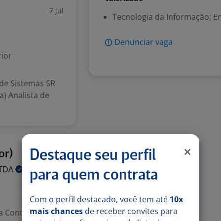
7 jul
Tecnologia da Informação; E
Denunciar vaga
ior
 de Sistemas SR
) Analista de
15 jun
or)
Destaque seu perfil
TDA
para quem contrata
Com o perfil destacado, você tem até
10x
mais chances
de receber convites para
a Contábil) Sobre