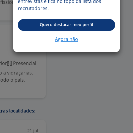
entrevistas e fica no topo da lista dos
issional para
recrutadores.
Quero destacar meu perfil
21 mai
Agora não
ior
Presencial
 a vidraçarias,
todo o país,
ras localidades:
21 jul