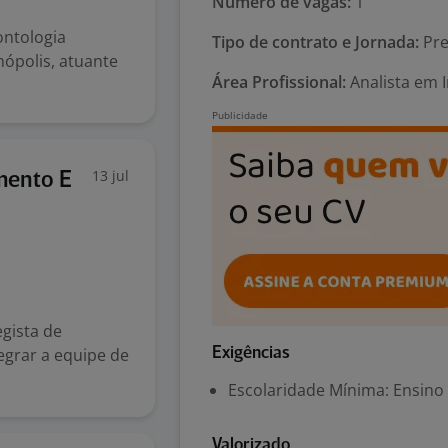
Número de vagas:
1
ontologia
Tipo de contrato e Jornada:
Pre
ópolis, atuante
Área Profissional:
Analista em I
13 jul
imento E
gista de
egrar a equipe de
Exigências
Escolaridade Mínima: Ensino
Valorizado