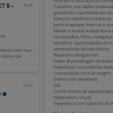
recursos e saturação de cluster
30 jul
ET 8 +
Trabalhar com dados preparad
garantindo a qualidade das vis
Elaborar relatórios trimestrais
junto às equipes internas e aos 
Manter e evoluir a experiênc
ior
visualizações, filtros, navegaçã
Identificar oportunidades de m
apresentação de indicadores.
imento com mais
Requisitos obrigatórios
s dentro de
Power BI (modelagem de dados
Experiência consolidando dados
Comunicação clara de insights 
Diferenciais (desejável)
SQL
17 jul
Conhecimento de capacity plan
A
(hypervisors, cloud)
Experiência com copilotos de IA