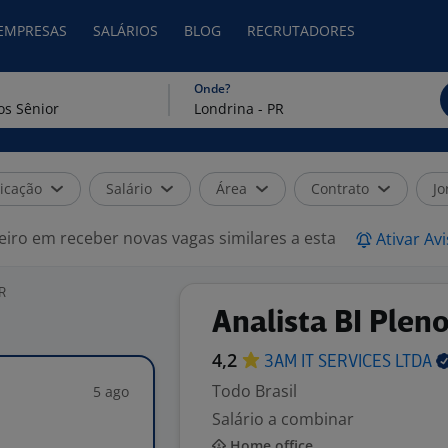
 EMPRESAS
SALÁRIOS
BLOG
RECRUTADORES
Onde?
icação
Salário
Área
Contrato
Jo
eiro em receber novas vagas similares a esta
Ativar Av
R
Analista BI Plen
4,2
3AM IT SERVICES
LTDA
Todo Brasil
5 ago
Salário a combinar
Home office