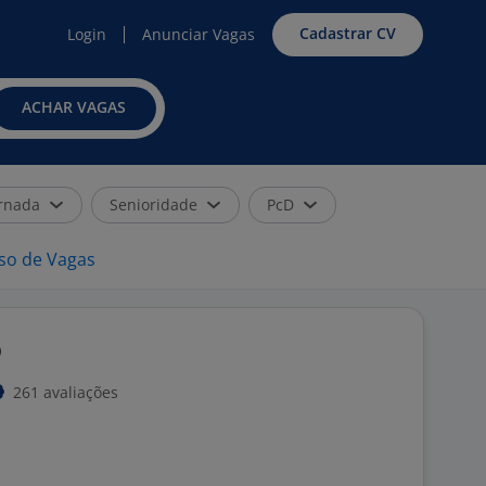
Cadastrar CV
Login
Anunciar Vagas
ACHAR VAGAS
rnada
Senioridade
PcD
iso de Vagas
o
261 avaliações