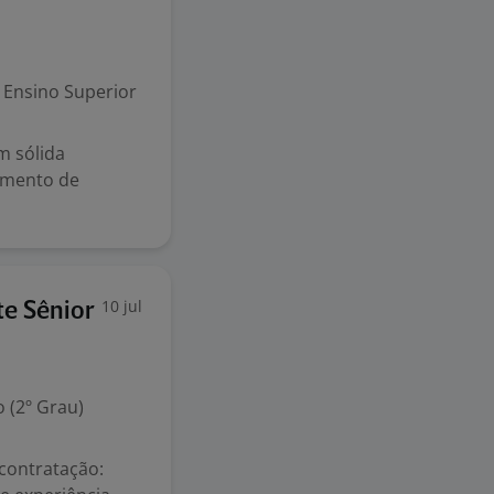
Ensino Superior
m sólida
vimento de
10 jul
te Sênior
 (2º Grau)
ontratação: