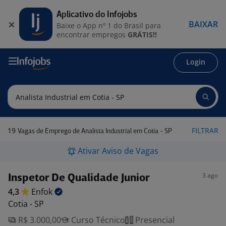
Aplicativo do Infojobs
BAIXAR
Baixe o App nº 1 do Brasil para
encontrar empregos
GRÁTIS!!
Login
19
FILTRAR
Vagas de Emprego de Analista Industrial em Cotia - SP
Ativar Aviso de Vagas
3 ago
Inspetor De Qualidade Junior
4,3
Enfok
Cotia - SP
R$ 3.000,00
Curso Técnico
Presencial