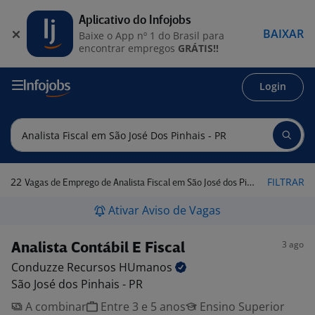
Aplicativo do Infojobs
BAIXAR
Baixe o App nº 1 do Brasil para
encontrar empregos
GRÁTIS!!
Login
22
FILTRAR
Vagas de Emprego de Analista Fiscal em São José dos Pinhais - PR
Ativar Aviso de Vagas
3 ago
Analista Contábil E Fiscal
Conduzze Recursos
HUmanos
São José dos Pinhais - PR
A combinar
Entre 3 e 5 anos
Ensino Superior