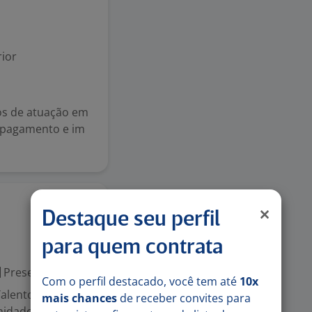
ior
os de atuação em
de pagamento e im
17 jun
Destaque seu perfil
para quem contrata
Presencial
Com o perfil destacado, você tem até
10x
alentos |
mais chances
de receber convites para
nidades de