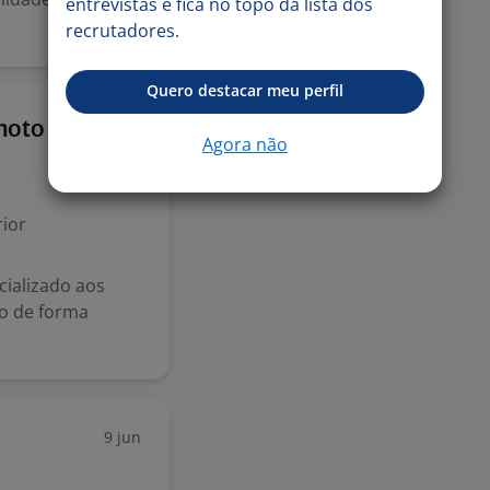
entrevistas e fica no topo da lista dos
recrutadores.
Quero destacar meu perfil
22 jun
moto
Agora não
ior
cializado aos
do de forma
9 jun