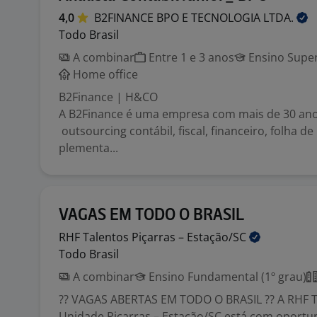
4,0
B2FINANCE BPO E TECNOLOGIA
LTDA.
Todo Brasil
A combinar
Entre 1 e 3 anos
Ensino Super
Home office
B2Finance | H&CO
A B2Finance é uma empresa com mais de 30 an
outsourcing contábil, fiscal, financeiro, folha 
plementa...
VAGAS EM TODO O BRASIL
RHF Talentos Piçarras –
Estação/SC
Todo Brasil
A combinar
Ensino Fundamental (1º grau)
?? VAGAS ABERTAS EM TODO O BRASIL ?? A RHF T
Unidade Piçarras – Estação/SC está com oportu