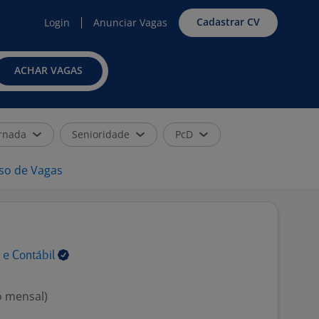
Cadastrar CV
Login
Anunciar Vagas
ACHAR VAGAS
rnada
Senioridade
PcD
iso de Vagas
l e
Contábil
o mensal)