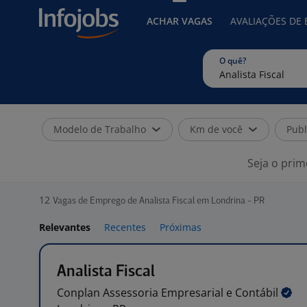
ACHAR VAGAS
AVALIAÇÕES DE
O quê?
Modelo de Trabalho
Km de você
Publ
Seja o prim
12
Vagas de Emprego de Analista Fiscal em Londrina - PR
Relevantes
Recentes
Próximas
Analista Fiscal
Conplan Assessoria Empresarial e
Contábil