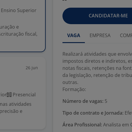
Ensino Superior
CANDIDATAR-ME
puração e
crituração fiscal,
VAGA
EMPRESA
COMP
Realizará atividades que envol
impostos diretos e indiretos, e
26 jun
notas fiscais, retenções na font
da legislação, retenção de tribu
outras.
Formação:
ior
Presencial
Número de vagas:
5
 nas atividades
precisão e
Tipo de contrato e Jornada:
Efe
Área Profissional:
Analista em C