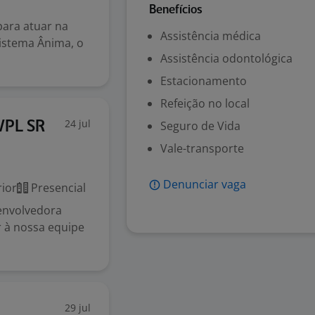
Benefícios
ara atuar na
Assistência médica
istema Ânima, o
Assistência odontológica
Estacionamento
Refeição no local
24 jul
Seguro de Vida
VPL SR
Vale-transporte
Denunciar vaga
ior
Presencial
envolvedora
r à nossa equipe
29 jul