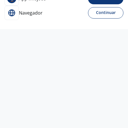
Navegador
Continuar
15 jun
Analista De Sistemas - Consultor
Funcional D365 F&O Logística,
Armazenagem E Distri
4,1
4RESULTS
Curitiba - PR
A combinar
Entre 1 e 3 anos
Ensino Superior
Home office
20 mai