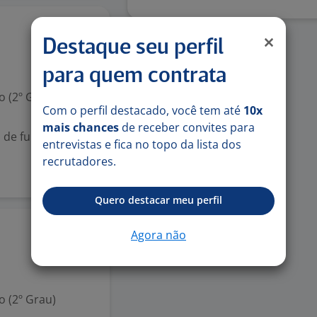
2 jun
Destaque seu perfil
para quem contrata
 (2º Grau)
Com o perfil destacado, você tem até
10x
mais chances
de receber convites para
 de furtos e
entrevistas e fica no topo da lista dos
recrutadores.
Quero destacar meu perfil
Agora não
1 jun
 (2º Grau)