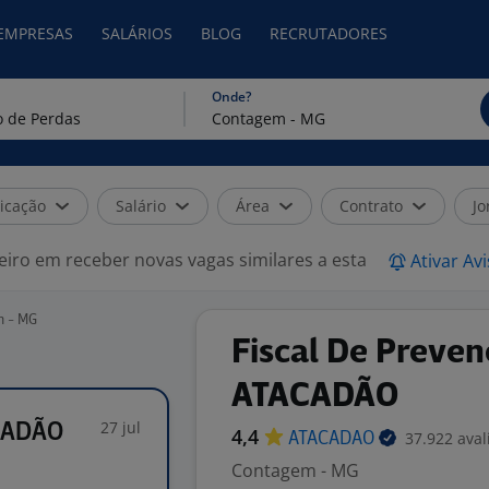
 EMPRESAS
SALÁRIOS
BLOG
RECRUTADORES
Onde?
icação
Salário
Área
Contrato
Jo
eiro em receber novas vagas similares a esta
Ativar Av
m - MG
Fiscal De Preven
ATACADÃO
27 jul
ACADÃO
4,4
37.922 aval
ATACADAO
Contagem - MG