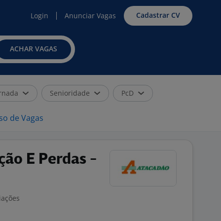
Cadastrar CV
Login
Anunciar Vagas
ACHAR VAGAS
rnada
Senioridade
PcD
iso de Vagas
ção E Perdas -
iações