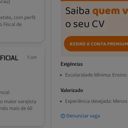
Grau)
tido, com perfil
 Fiscal de
5 jun
FICIAL
Exigências
Escolaridade Mínima: Ensino
Valorizado
ncial
Experiência desejada: Menos
 maior varejista
endo mais de 60
Denunciar vaga