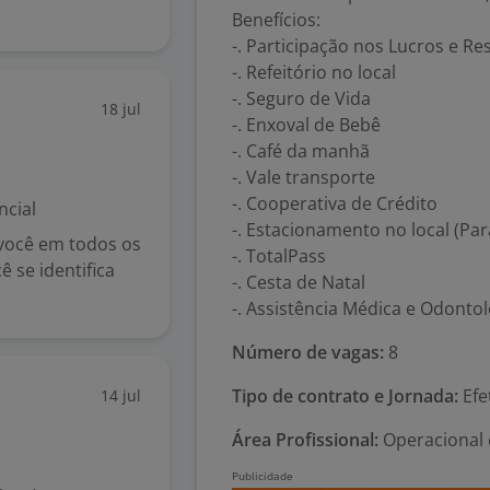
Benefícios:
-. Participação nos Lucros e Re
-. Refeitório no local
-. Seguro de Vida
18 jul
-. Enxoval de Bebê
-. Café da manhã
-. Vale transporte
-. Cooperativa de Crédito
ncial
-. Estacionamento no local (Par
 você em todos os
-. TotalPass
 se identifica
-. Cesta de Natal
-. Assistência Médica e Odontol
Número de vagas:
8
Tipo de contrato e Jornada:
Efe
14 jul
Área Profissional:
Operacional 