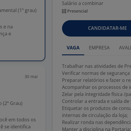
Salário a combinar
mental (1º grau)
Presencial
s e na
CANDIDATAR-ME
nça e
VAGA
EMPRESA
AVAL
Trabalhar nas atividades de Pr
Verificar normas de segurança
30 mai
Preparar relatórios e fazer o r
Acompanhar os processos de i
Zelar pela integridade física /
Controlar a entrada e saída de f
 (2º Grau)
Etiquetar os produtos de cons
internas de circulação da loja;
você em todos os
Realizar ronda nas dependência
 se identifica
Manter a disciplina na Portaria;