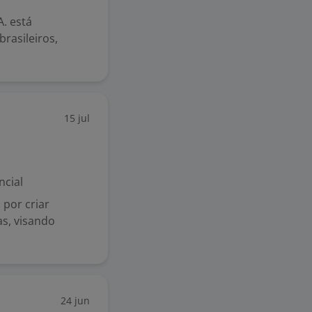
. está
rasileiros,
15 jul
ncial
por criar
as, visando
24 jun