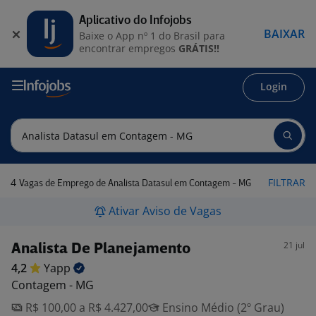
Aplicativo do Infojobs
BAIXAR
Baixe o App nº 1 do Brasil para
encontrar empregos
GRÁTIS!!
Login
4
FILTRAR
Vagas de Emprego de Analista Datasul em Contagem - MG
Ativar Aviso de Vagas
21 jul
Analista De Planejamento
4,2
Yapp
Contagem - MG
R$ 100,00 a R$ 4.427,00
Ensino Médio (2º Grau)