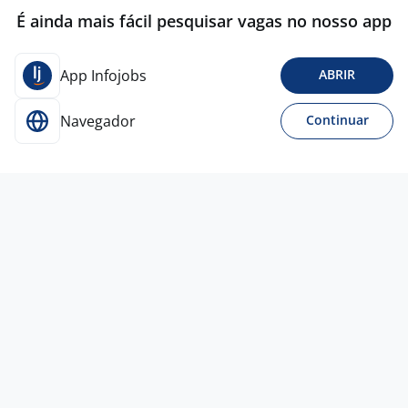
É ainda mais fácil pesquisar vagas no nosso app
App Infojobs
ABRIR
Navegador
Continuar
25 jun
Analista De Dados Sênior
BM SERVIÇOS
TEMPORÁRIOS
Todo Brasil
A combinar
Entre 5 e 10 anos
Ensino Superior
Home office