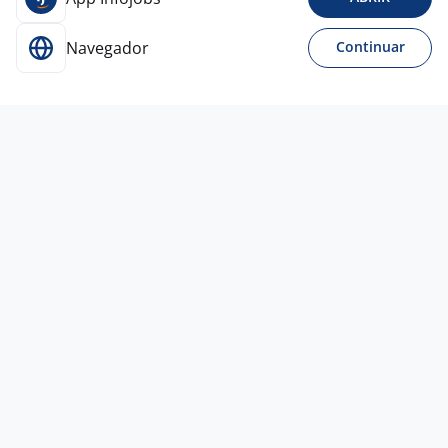
Navegador
Continuar
3 jul
Assistente De Contas A Receber Sênior
4,3
Scalzilli Advogados e
Associados
Porto Alegre - RS
R$ 2.650,00
Entre 1 e 3 anos
Ensino Superior
Presencial
23 jun
Analista De Crédito E Cobrança
Agroimport do Brasil
Ltda
Porto Alegre - RS