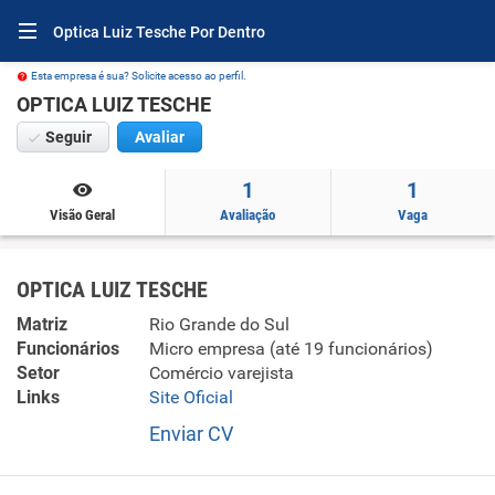
Optica Luiz Tesche Por Dentro
Esta empresa é sua? Solicite acesso ao perfil.
OPTICA LUIZ TESCHE
Seguir
Avaliar
1
1
Visão Geral
Avaliação
Vaga
OPTICA LUIZ TESCHE
Matriz
Rio Grande do Sul
Funcionários
Micro empresa (até 19 funcionários)
Setor
Comércio varejista
Links
Site Oficial
Enviar CV
Salário à combinar + Vale alimentação + Vale Transporte