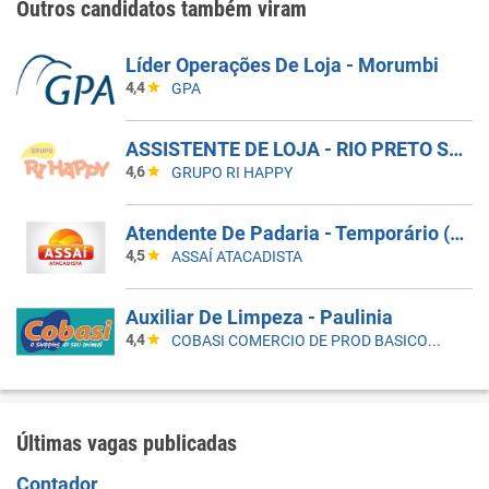
Outros candidatos também viram
Líder Operações De Loja - Morumbi
4,4
GPA
ASSISTENTE DE LOJA - RIO PRETO SHOPPING - EFETIVO
4,6
GRUPO RI HAPPY
Atendente De Padaria - Temporário (Alto Da XV)
4,5
ASSAÍ ATACADISTA
Auxiliar De Limpeza - Paulinia
4,4
COBASI COMERCIO DE PROD BASICOS E INDUSTRIALIZADOS LTDA
Últimas vagas publicadas
Contador