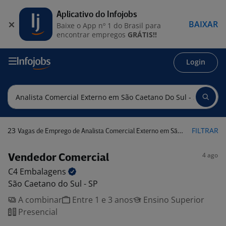
Aplicativo do Infojobs
BAIXAR
Baixe o App nº 1 do Brasil para
encontrar empregos
GRÁTIS!!
Login
23
FILTRAR
Vagas de Emprego de Analista Comercial Externo em São Caetano do Sul - SP
4 ago
Vendedor Comercial
C4
Embalagens
São Caetano do Sul - SP
A combinar
Entre 1 e 3 anos
Ensino Superior
Presencial