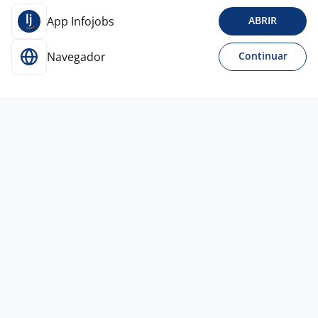
App Infojobs
ABRIR
Navegador
Continuar
3 jul
Analista Comercial Pré-Venda I (BDR)
Empresa
confidencial
Todo Brasil
A combinar
Ensino Médio (2º Grau)
Home office
8 jun
Encarregado Comercial
Empresa
confidencial
Todo Brasil
A combinar
Ensino Médio (2º Grau)
Presencial