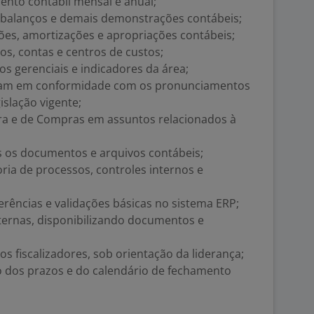
ento contábil mensal e anual;
, balanços e demais demonstrações contábeis;
ões, amortizações e apropriações contábeis;
os, contas e centros de custos;
os gerenciais e indicadores da área;
tejam em conformidade com os pronunciamentos
slação vigente;
eira e de Compras em assuntos relacionados à
s os documentos e arquivos contábeis;
oria de processos, controles internos e
erências e validações básicas no sistema ERP;
xternas, disponibilizando documentos e
os fiscalizadores, sob orientação da liderança;
 dos prazos e do calendário de fechamento