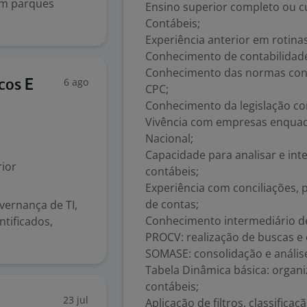
em parques
Ensino superior completo ou c
Contábeis;
Experiência anterior em rotina
Conhecimento de contabilidade
Conhecimento das normas cont
6 ago
cos E
CPC;
Conhecimento da legislação cont
Vivência com empresas enquad
Nacional;
Capacidade para analisar e in
ior
contábeis;
Experiência com conciliações, 
de contas;
vernança de TI,
Conhecimento intermediário de 
ntificados,
PROCV: realização de buscas e
SOMASE: consolidação e análise
Tabela Dinâmica básica: orga
contábeis;
23 jul
Aplicação de filtros, classifica