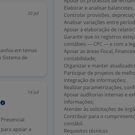
Apoiar os processos de fecham
Elaborar e analisar balancetes
20 jul
Controlar provisões, depreciaç
Analisar variações entre períod
Apoiar a elaboração de relatóri
Garantir que os registros es
contábeis — CPC — e com a legi
panhia em temas
Apoiar as áreas Fiscal, Financ
o Sistema de
contabilidade;
Organizar e manter atualizado
Participar de projetos de melh
integração de informações;
Realizar parametrizações, conf
14 jul
Apoiar auditorias internas e e
informações;
.
Atender às solicitações de órgã
Contribuir para o cumprimento
Presencial
contábil.
 para apoiar a
Requisitos técnicos