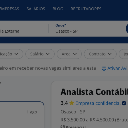
 EMPRESAS
SALÁRIOS
BLOG
RECRUTADORES
Onde?
icação
Salário
Área
Contrato
Jo
eiro em receber novas vagas similares a esta
Ativar Av
P
Analista Contábi
3,4
Empresa
confidencial
Osasco - SP
1 ago
R$ 3.500,00 a R$ 4.500,00 (Brut
Presencial