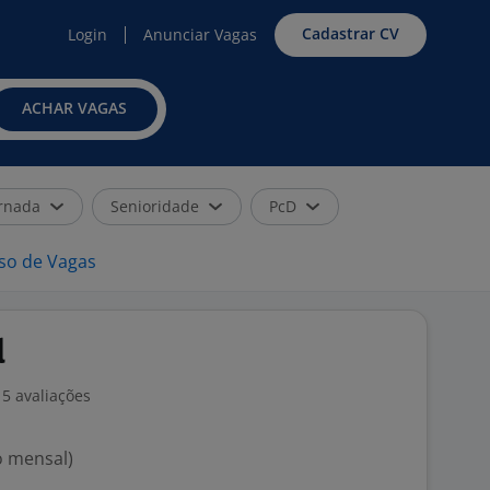
Cadastrar CV
Login
Anunciar Vagas
ACHAR VAGAS
rnada
Senioridade
PcD
iso de Vagas
l
5 avaliações
o mensal)