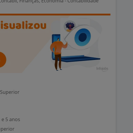
ontábil, Finanças, Economia - Contabilidade
 Superior
 e 5 anos
uperior