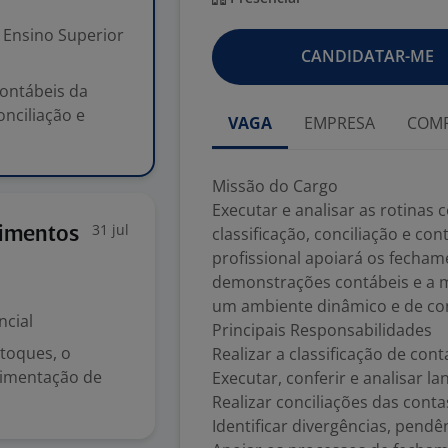
Ensino Superior
CANDIDATAR-ME
contábeis da
onciliação e
VAGA
EMPRESA
COMP
Missão do Cargo
Executar e analisar as rotinas
31 jul
limentos
classificação, conciliação e c
profissional apoiará os fecham
demonstrações contábeis e a m
um ambiente dinâmico e de co
ncial
Principais Responsabilidades
stoques, o
Realizar a classificação de con
vimentação de
Executar, conferir e analisar l
Realizar conciliações das conta
Identificar divergências, pendê