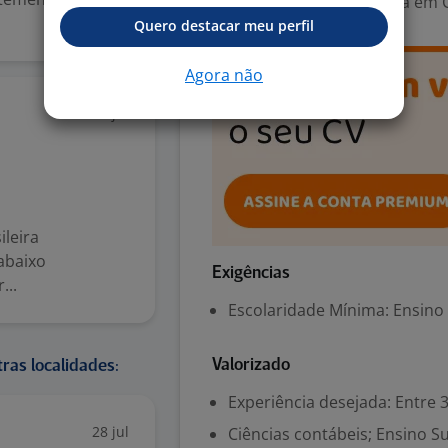
Área Profissional:
Analista em C
Quero destacar meu perfil
Agora não
14 jul
leira
abaixo
Exigências
...
Escolaridade Mínima: Ensino
Valorizado
ras localidades:
Experiência desejada: Entre 3
28 jul
Ciências contábeis; Ensino S