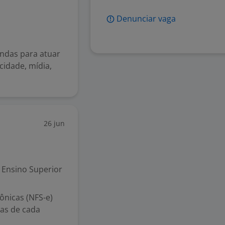
Denunciar vaga
endas para atuar
cidade, mídia,
26 jun
Ensino Superior
rônicas (NFS-e)
cas de cada