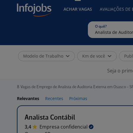
ACHAR VAGAS
AVALIAÇÕES DE
O quê?
Modelo de Trabalho
Km de você
Publ
Seja o prim
8
Vagas de Emprego de Analista de Auditoria Externa em Osasco - S
Relevantes
Recentes
Próximas
Analista Contábil
3,4
Empresa
confidencial