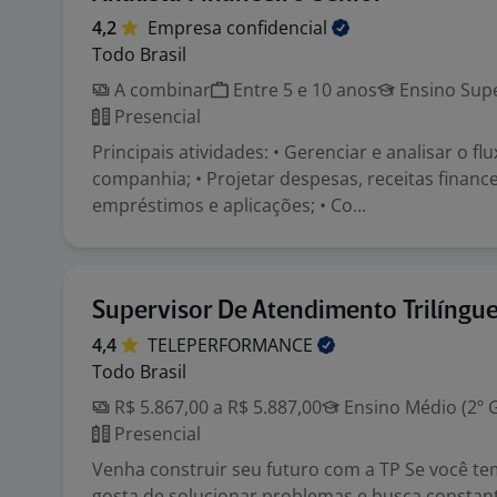
4,2
Empresa
confidencial
Todo Brasil
A combinar
Entre 5 e 10 anos
Ensino Supe
Presencial
Principais atividades: • Gerenciar e analisar o fl
companhia; • Projetar despesas, receitas finance
empréstimos e aplicações; • Co...
Supervisor De Atendimento Trilíngu
4,4
TELEPERFORMANCE
Todo Brasil
R$ 5.867,00 a R$ 5.887,00
Ensino Médio (2º 
Presencial
Venha construir seu futuro com a TP Se você tem 
gosta de solucionar problemas e busca consta