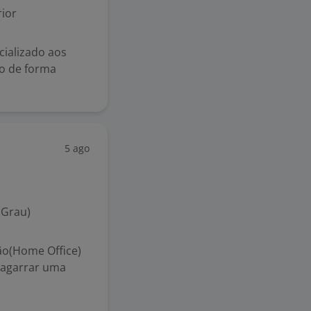
ior
cializado aos
do de forma
5 ago
 Grau)
o(Home Office)
 agarrar uma