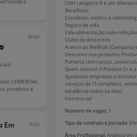
iversidade e
CNH categoria B é um diferenci
Benefícios:
Convênios médico e odontológ
Seguro de vida
Vale-alimentação/vale-refeição
20 jul
Clube de descontos
Acesso ao Wellhub (Gympass) 
Desconto nos produtos Positiv
Parceria com cursos, universi
Grau)
Quem somos? A Positivo S+ é a
Ajudamos empresas a estrutur
utivo COMERCIAL
serviços de TI completos, res
s, proativos e
excelência todos os dias!
Inscreva-se!
Número de vagas:
1
Tipo de contrato e Jornada:
Efe
16 jul
ia Em
Área Profissional:
Analista em I