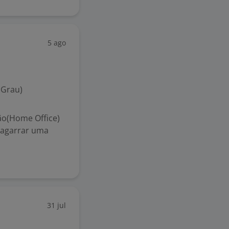
5 ago
 Grau)
o(Home Office)
 agarrar uma
31 jul