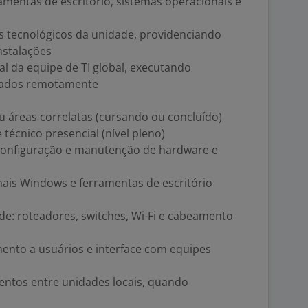
amentas de escritório, sistemas operacionais e
os tecnológicos da unidade, providenciando
nstalações
l da equipe de TI global, executando
tados remotamente
u áreas correlatas (cursando ou concluído)
técnico presencial (nível pleno)
configuração e manutenção de hardware e
ais Windows e ferramentas de escritório
de: roteadores, switches, Wi-Fi e cabeamento
nto a usuários e interface com equipes
entos entre unidades locais, quando