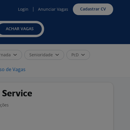
Cadastrar CV
Login
Anunciar Vagas
ACHAR VAGAS
rnada
Senioridade
PcD
iso de Vagas
 Service
ações