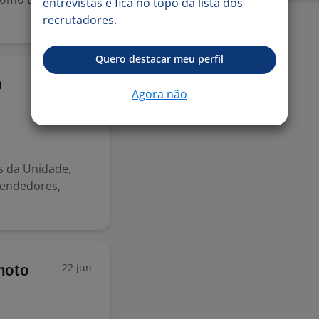
entrevistas e fica no topo da lista dos
recrutadores.
Quero destacar meu perfil
9 jun
a
Agora não
s da Unidade,
vendedores,
22 jun
moto