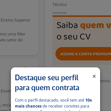
Técnico
Ensino Superior
amos uma líder
elo setor de
15 jun
Exigências
Destaque seu perfil
Escolaridade Mínima: Ensino
para quem contrata
Ensino Superior
Denunciar vaga
Com o perfil destacado, você tem até
10x
 escala; *
mais chances
de receber convites para
como Buser); *