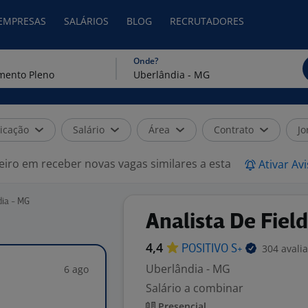
 EMPRESAS
SALÁRIOS
BLOG
RECRUTADORES
Onde?
icação
Salário
Área
Contrato
Jo
eiro em receber novas vagas similares a esta
Ativar Av
dia - MG
Analista De Field
4,4
304 avali
POSITIVO
S+
Uberlândia - MG
6 ago
Salário a combinar
Presencial