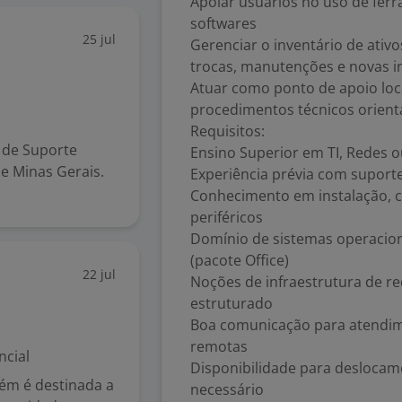
Apoiar usuários no uso de ferr
softwares
25 jul
Gerenciar o inventário de ativ
trocas, manutenções e novas i
Atuar como ponto de apoio loca
procedimentos técnicos orien
Requisitos:
 de Suporte
Ensino Superior em TI, Redes o
e Minas Gerais.
Experiência prévia com suporte 
Conhecimento em instalação, 
periféricos
Domínio de sistemas operacion
(pacote Office)
22 jul
Noções de infraestrutura de re
estruturado
Boa comunicação para atendime
remotas
ncial
Disponibilidade para deslocam
bém é destinada a
necessário