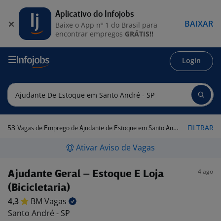
Aplicativo do Infojobs
BAIXAR
Baixe o App nº 1 do Brasil para
encontrar empregos
GRÁTIS!!
Login
53
FILTRAR
Vagas de Emprego de Ajudante de Estoque em Santo André - SP
Ativar Aviso de Vagas
4 ago
Ajudante Geral – Estoque E Loja
(Bicicletaria)
4,3
BM
Vagas
Santo André - SP