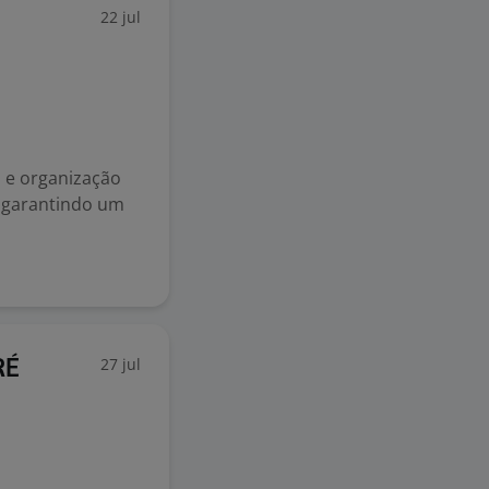
22 jul
 e organização
, garantindo um
27 jul
RÉ