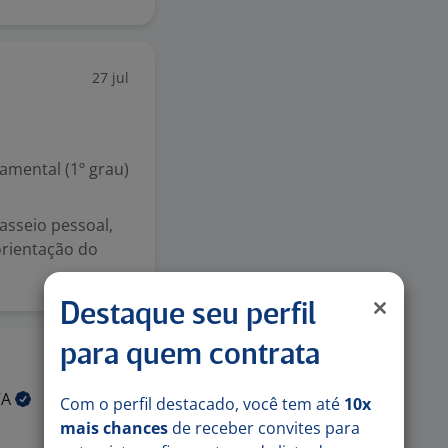
27 jul
mental (1º grau)
 asseio pessoal,
orientação do
Destaque seu perfil
para quem contrata
27 jul
VA
Com o perfil destacado, você tem até
10x
mais chances
de receber convites para