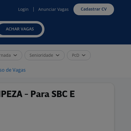
Cadastrar CV
Login
Anunciar Vagas
ACHAR VAGAS
rnada
Senioridade
PcD
iso de Vagas
PEZA - Para SBC E