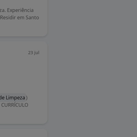
a. Experiência
 Residir em Santo
23 jul
 de Limpeza
)
AR CURRÍCULO