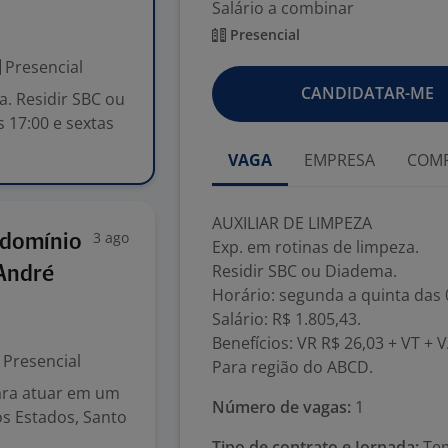
Salário a combinar
Presencial
Presencial
CANDIDATAR-ME
a. Residir SBC ou
 17:00 e sextas
VAGA
EMPRESA
COMP
AUXILIAR DE LIMPEZA
3 ago
ndomínio
Exp. em rotinas de limpeza.
Residir SBC ou Diadema.
 André
Horário: segunda a quinta das 0
Salário: R$ 1.805,43.
Benefícios: VR R$ 26,03 + VT + 
Presencial
Para região do ABCD.
ara atuar em um
Número de vagas:
1
os Estados, Santo
Tipo de contrato e Jornada:
Tem