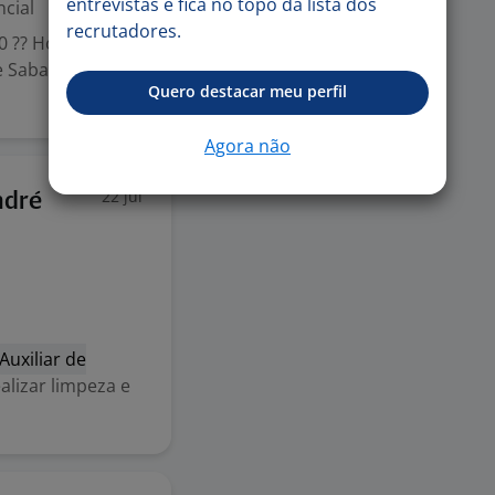
entrevistas e fica no topo da lista dos
cial
recrutadores.
40 ?? Horário de
 e Sabados das 8h
Quero destacar meu perfil
Agora não
22 jul
ndré
Auxiliar de
alizar limpeza e