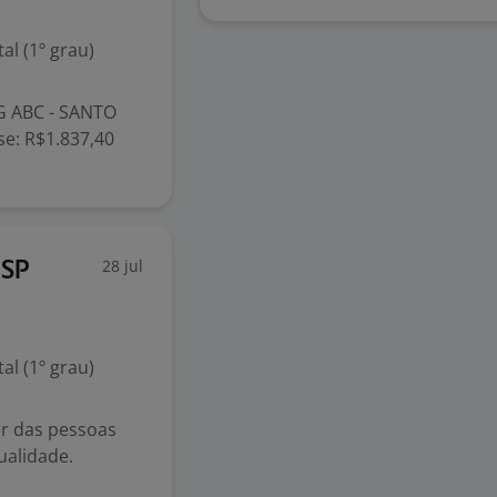
l (1º grau)
G ABC - SANTO
e: R$1.837,40
28 jul
 SP
l (1º grau)
r das pessoas
ualidade.