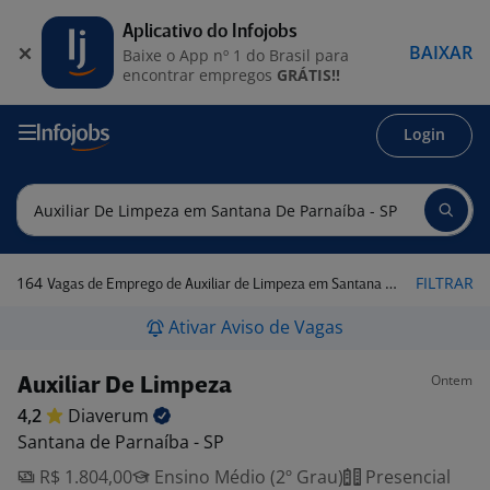
Aplicativo do Infojobs
BAIXAR
Baixe o App nº 1 do Brasil para
encontrar empregos
GRÁTIS!!
Login
164
FILTRAR
Vagas de Emprego de Auxiliar de Limpeza em Santana de Parnaíba - SP
Ativar Aviso de Vagas
Ontem
Auxiliar De Limpeza
4,2
Diaverum
Santana de Parnaíba - SP
R$ 1.804,00
Ensino Médio (2º Grau)
Presencial