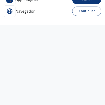
Navegador
Continuar
3 ago
AJUDANTE DE CARGA E DESCARGA
4,1
GARRA
RH
Ribeirão Preto - SP
R$ 1.800,00 a R$ 1.960,00
Ensino Fundamental (1º grau)
Presencial
3 ago
Ajudante De Carga E Descarga -
Sumaré