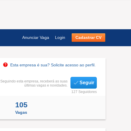
Anunciar Vaga
Login
Cadastrar CV
Esta empresa é sua? Solicite acesso ao perfil.
Seguindo esta empresa, receberá as suas
Seguir
últimas vagas e novidades.
127 Seguidores
105
Vagas