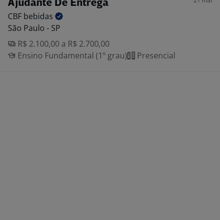
21 mai
Ajudante De Entrega
CBF
bebidas
São Paulo - SP
R$ 2.100,00 a R$ 2.700,00
Ensino Fundamental (1º grau)
Presencial