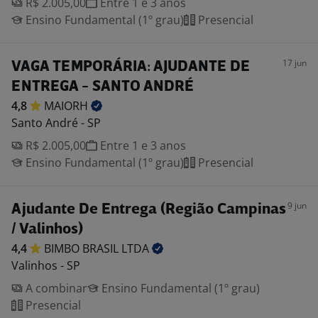
R$ 2.005,00
Entre 1 e 3 anos
Ensino Fundamental (1º grau)
Presencial
17 jun
VAGA TEMPORÁRIA: AJUDANTE DE
ENTREGA - SANTO ANDRÉ
4,8
MAIORH
Santo André - SP
R$ 2.005,00
Entre 1 e 3 anos
Ensino Fundamental (1º grau)
Presencial
9 jun
Ajudante De Entrega (Região Campinas
/ Valinhos)
4,4
BIMBO BRASIL
LTDA
Valinhos - SP
A combinar
Ensino Fundamental (1º grau)
Presencial