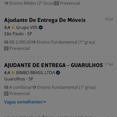
Ensino Médio (2º Grau)
Presencial
22 jul
Ajudante De Entrega De Móveis
4,4
Grupo
VRS
São Paulo - SP
R$ 2.000,00
Ensino Fundamental (1º grau)
Presencial
17 jul
AJUDANTE DE ENTREGA - GUARULHOS
4,4
BIMBO BRASIL
LTDA
Guarulhos - SP
A combinar
Ensino Fundamental (1º grau)
Presencial
Vagas semelhantes