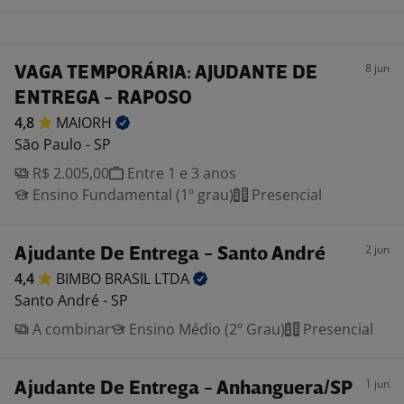
8 jun
VAGA TEMPORÁRIA: AJUDANTE DE
ENTREGA - RAPOSO
4,8
MAIORH
São Paulo - SP
R$ 2.005,00
Entre 1 e 3 anos
Ensino Fundamental (1º grau)
Presencial
2 jun
Ajudante De Entrega - Santo André
4,4
BIMBO BRASIL
LTDA
Santo André - SP
A combinar
Ensino Médio (2º Grau)
Presencial
1 jun
Ajudante De Entrega - Anhanguera/SP