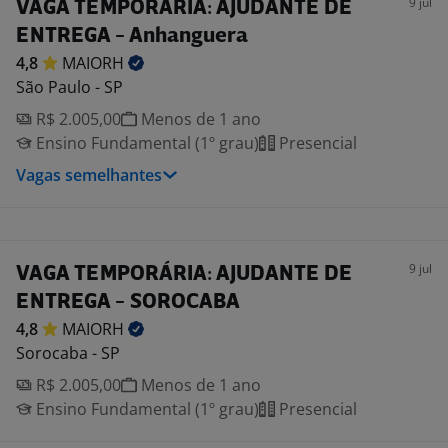
9 jul
VAGA TEMPORÁRIA: AJUDANTE DE
ENTREGA - Anhanguera
4,8
MAIORH
São Paulo - SP
R$ 2.005,00
Menos de 1 ano
Ensino Fundamental (1º grau)
Presencial
Vagas semelhantes
9 jul
VAGA TEMPORÁRIA: AJUDANTE DE
ENTREGA - SOROCABA
4,8
MAIORH
Sorocaba - SP
R$ 2.005,00
Menos de 1 ano
Ensino Fundamental (1º grau)
Presencial