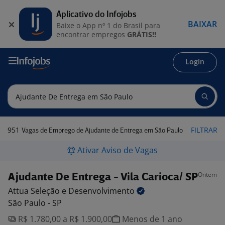
Aplicativo do Infojobs
BAIXAR
Baixe o App nº 1 do Brasil para
encontrar empregos
GRÁTIS!!
Login
951
FILTRAR
Vagas de Emprego de Ajudante de Entrega em São Paulo
Ativar Aviso de Vagas
Ontem
Ajudante De Entrega - Vila Carioca/ SP
Attua Seleção e
Desenvolvimento
São Paulo - SP
R$ 1.780,00 a R$ 1.900,00
Menos de 1 ano