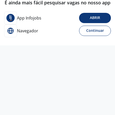
É ainda mais fácil pesquisar vagas no nosso app
App Infojobs
ABRIR
Navegador
Continuar
4 ago
Estágio Administrativo
4,0
FRADEMA
Rio de Janeiro - RJ
R$ 1.200,00
Só estágios
Ensino Superior
Presencial